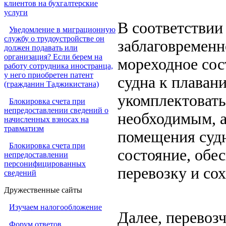
клиентов на бухгалтерские
услуги
В соответствии 
Уведомление в миграционную
службу о трудоустройстве он
заблаговременно
должен подавать или
организация? Если берем на
мореходное сос
работу сотрудника иностранца,
у него приобретен патент
судна к плаван
(гражданин Таджикистана)
укомплектовать
Блокировка счета при
непредоставлении сведений о
необходимым, а
начисленных взносах на
травматизм
помещения судн
Блокировка счета при
состояние, обе
непредоставлении
персонифицированных
перевозку и сох
сведений
Дружественные сайты
Изучаем налогообложение
Далее, перевоз
Форум ответов