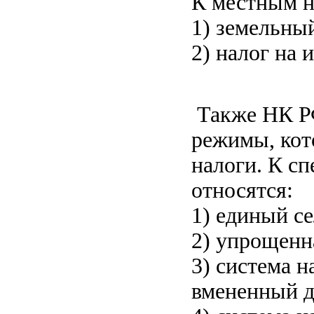
К местным н
1) земельный
2) налог на
Также НК РФ
режимы, кот
налоги. К с
относятся:
1) единый с
2) упрощенн
3) система н
вмененный д