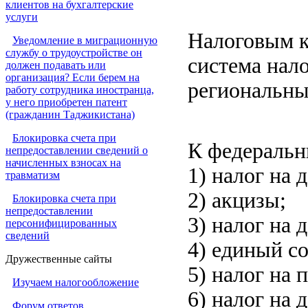
клиентов на бухгалтерские
услуги
Налоговым к
Уведомление в миграционную
службу о трудоустройстве он
система нало
должен подавать или
организация? Если берем на
региональны
работу сотрудника иностранца,
у него приобретен патент
(гражданин Таджикистана)
Блокировка счета при
К федеральн
непредоставлении сведений о
начисленных взносах на
1) налог на
травматизм
2) акцизы;
Блокировка счета при
непредоставлении
3) налог на 
персонифицированных
сведений
4) единый с
Дружественные сайты
5) налог на 
Изучаем налогообложение
6) налог на
Форум ответов