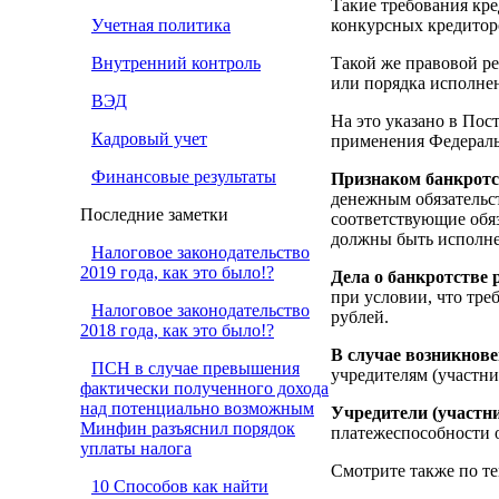
Такие требования кре
Учетная политика
конкурсных кредитор
Внутренний контроль
Такой же правовой ре
или порядка исполнен
ВЭД
На это указано в По
Кадровый учет
применения Федеральн
Финансовые результаты
Признаком банкротс
денежным обязательст
Последние заметки
соответствующие обяз
должны быть исполн
Налоговое законодательство
2019 года, как это было!?
Дела о банкротстве
при условии, что тре
Налоговое законодательство
рублей.
2018 года, как это было!?
В случае возникнов
ПСН в случае превышения
учредителям (участни
фактически полученного дохода
над потенциально возможным
Учредители (участн
Минфин разъяснил порядок
платежеспособности о
уплаты налога
Смотрите также по те
10 Способов как найти