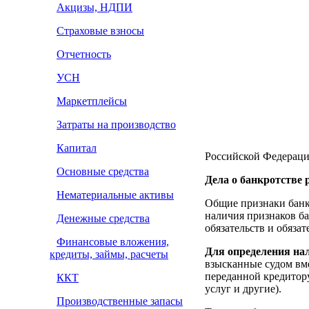
Акцизы, НДПИ
Страховые взносы
Отчетность
УСН
Маркетплейсы
Затраты на производство
Капитал
Российской Федерации
Основные средства
Дела о банкротстве
Нематериальные активы
Общие признаки банкр
наличия признаков б
Денежные средства
обязательств и обяза
Финансовые вложения,
Для определения на
кредиты, займы, расчеты
взысканные судом вме
переданной кредитор
ККТ
услуг и другие).
Производственные запасы