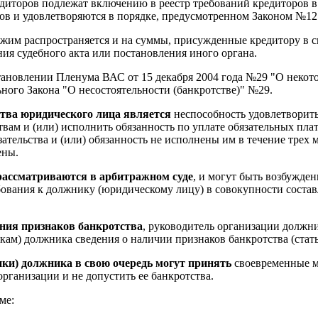
диторов подлежат включению в реестр требований кредиторов в
ов и удовлетворяются в порядке, предусмотренном Законом №12
жим распространяется и на суммы, присужденные кредитору в с
ия судебного акта или постановления иного органа.
становлении Пленума ВАС от 15 декабря 2004 года №29 "О некот
ого Закона "О несостоятельности (банкротстве)" №29.
тва юридического лица является
неспособность удовлетворить
вам и (или) исполнить обязанность по уплате обязательных пла
ательства и (или) обязанность не исполнены им в течение трех м
ены.
 рассматриваются в арбитражном суде
, и могут быть возбужд
бования к должнику (юридическому лицу) в совокупности состав
ения признаков банкротства
, руководитель организации должни
кам) должника сведения о наличии признаков банкротства (стат
ики) должника в свою очередь могут принять
своевременные м
рганизации и не допустить ее банкротства.
ме: