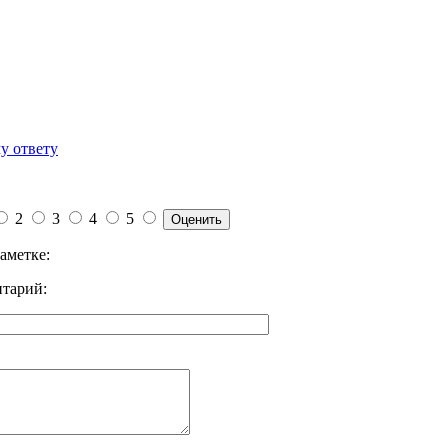
у ответу
2
3
4
5
аметке:
тарий: