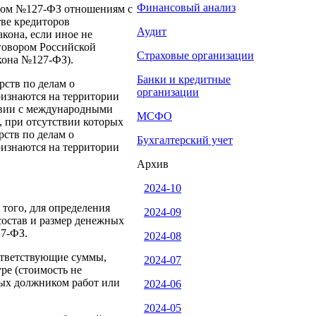
Финансовый анализ
оном №127-ФЗ отношениям с
тве кредиторов
Аудит
кона, если иное не
говором Российской
Страховые организации
кона №127-ФЗ).
Банки и кредитные
рств по делам о
организации
ризнаются на территории
твии с международными
МСФО
 при отсутствии которых
рств по делам о
Бухгалтерский учет
ризнаются на территории
Архив
2024-10
того, для определения
2024-09
состав и размер денежных
27-ФЗ.
2024-08
ответствующие суммы,
2024-07
ре (стоимость не
ных должником работ или
2024-06
2024-05