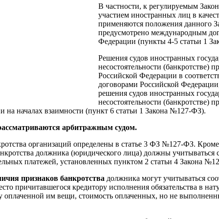
В частности, к регулируемым Зак
участием иностранных лиц в качес
применяются положения данного За
предусмотрено международным до
Федерации (пункты 4-5 статьи 1 За
Решения судов иностранных госуда
несостоятельности (банкротстве) п
Российской Федерации в соответс
договорами Российской Федерации,
решения судов иностранных госуда
несостоятельности (банкротстве) п
 на началах взаимности (пункт 6 статьи 1 Закона №127-ФЗ).
 рассматриваются арбитражным судом.
отства организаций определены в статье 3 ФЗ №127-ФЗ. Кроме 
анкротства должника (юридического лица) должны учитываться 
тельных платежей, установленных пунктом 2 статьи 4 Закона №1
личия признаков банкротства
должника могут учитываться со
сто причитавшегося кредитору исполнения обязательства в нату
у оплаченной им вещи, стоимость оплаченных, но не выполнен