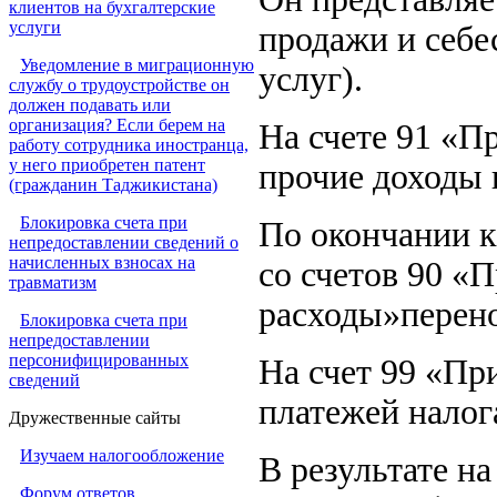
клиентов на бухгалтерские
услуги
продажи и себе
Уведомление в миграционную
услуг).
службу о трудоустройстве он
должен подавать или
организация? Если берем на
На счете 91 «П
работу сотрудника иностранца,
у него приобретен патент
прочие доходы 
(гражданин Таджикистана)
Блокировка счета при
По окончании к
непредоставлении сведений о
начисленных взносах на
со счетов 90 «
травматизм
расходы»перено
Блокировка счета при
непредоставлении
персонифицированных
На счет 99 «Пр
сведений
платежей налог
Дружественные сайты
Изучаем налогообложение
В результате н
Форум ответов