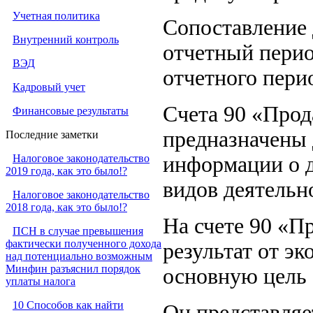
Учетная политика
Сопоставление 
Внутренний контроль
отчетный перио
ВЭД
отчетного пери
Кадровый учет
Счета 90 «Прод
Финансовые результаты
предназначены 
Последние заметки
Налоговое законодательство
информации о д
2019 года, как это было!?
видов деятельн
Налоговое законодательство
2018 года, как это было!?
На счете 90 «
ПСН в случае превышения
фактически полученного дохода
результат от э
над потенциально возможным
Минфин разъяснил порядок
основную цель 
уплаты налога
10 Способов как найти
Он представляе