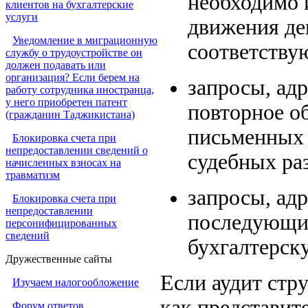
необходимо и
клиентов на бухгалтерские
услуги
движения де
Уведомление в миграционную
соответству
службу о трудоустройстве он
должен подавать или
организация? Если берем на
запросы, ад
работу сотрудника иностранца,
у него приобретен патент
повторное о
(гражданин Таджикистана)
письменных 
Блокировка счета при
непредоставлении сведений о
судебных раз
начисленных взносах на
травматизм
запросы, ад
Блокировка счета при
непредоставлении
последующих
персонифицированных
сведений
бухгалтерск
Дружественные сайты
Если аудит стру
Изучаем налогообложение
как представит
Форум ответов