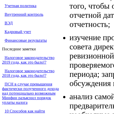
того, чтобы
Учетная политика
отчетной да
Внутренний контроль
отчетность;
ВЭД
Кадровый учет
изучение пр
Финансовые результаты
совета дирек
Последние заметки
ревизионной
Налоговое законодательство
2019 года, как это было!?
проверяемог
Налоговое законодательство
периода; за
2018 года, как это было!?
обсуждения 
ПСН в случае превышения
фактически полученного дохода
над потенциально возможным
анализ само
Минфин разъяснил порядок
уплаты налога
предваритель
10 Способов как найти