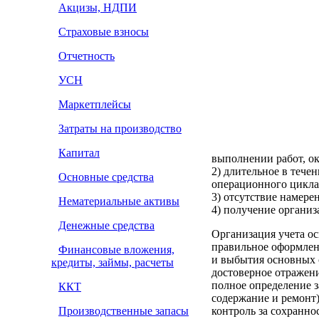
Акцизы, НДПИ
Страховые взносы
Отчетность
УСН
Маркетплейсы
Затраты на производство
Капитал
выполнении работ, ок
2) длительное в тече
Основные средства
операционного цикла,
3) отсутствие намере
Нематериальные активы
4) получение организ
Денежные средства
Организация учета ос
правильное оформлен
Финансовые вложения,
и выбытия основных 
кредиты, займы, расчеты
достоверное отражени
полное определение з
ККТ
содержание и ремонт)
Производственные запасы
контроль за сохранно