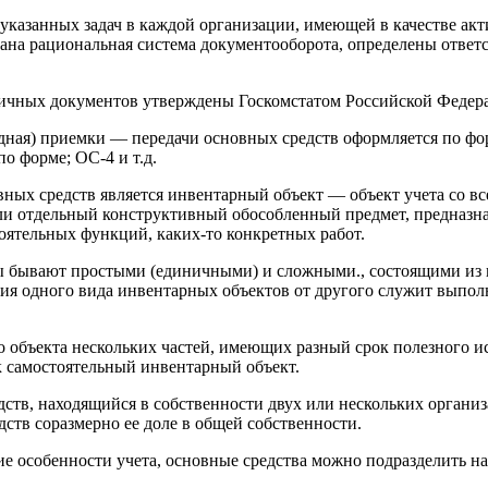
казанных задач в каждой организации, имеющей в качестве акт
ана рациональная система документооборота, определены ответс
чных документов утверждены Госкомстатом Российской Федер
дная) приемки — передачи основных средств оформляется по фор
о форме; ОС-4 и т.д.
вных средств является инвентарный объект — объект учета со в
и отдельный конструктивный обособленный предмет, предназн
оятельных функций, каких-то конкретных работ.
 бывают простыми (единичными) и сложными., состоящими из 
ия одного вида инвентарных объектов от другого служит выпо
 объекта нескольких частей, имеющих разный срок полезного ис
к самостоятельный инвентарный объект.
ств, находящийся в собственности двух или нескольких организ
дств соразмерно ее доле в общей собственности.
е особенности учета, основные средства можно подразделить н