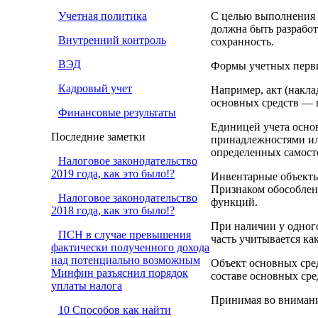
Учетная политика
С целью выполнения у
должна быть разработ
Внутренний контроль
сохранность.
ВЭД
Формы учетных перви
Кадровый учет
Например, акт (накла
основных средств — п
Финансовые результаты
Единицей учета осно
Последние заметки
принадлежностями ил
определенных самост
Налоговое законодательство
2019 года, как это было!?
Инвентарные объекты
Признаком обособлен
Налоговое законодательство
функций.
2018 года, как это было!?
При наличии у одного
ПСН в случае превышения
часть учитывается ка
фактически полученного дохода
над потенциально возможным
Объект основных сред
Минфин разъяснил порядок
составе основных сре
уплаты налога
Принимая во внимани
10 Способов как найти