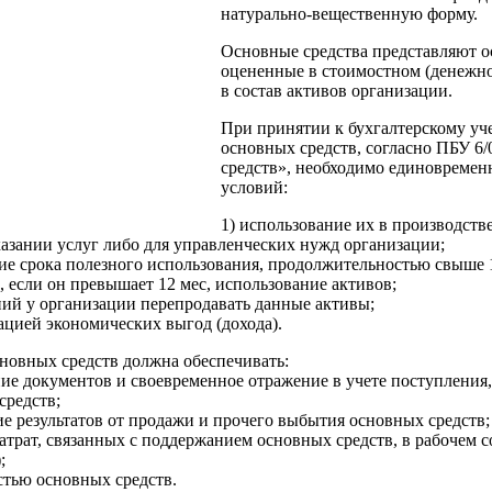
натурально-вещественную форму.
Основные средства представляют о
оцененные в стоимостном (денежно
в состав активов организации.
При принятии к бухгалтерскому уче
основных средств, согласно ПБУ 6
средств», необходимо единовреме
условий:
1) использование их в производств
азании услуг либо для управленческих нужд организации;
ние срока полезного использования, продолжительностью свыше 
 если он превышает 12 мес, использование активов;
ний у организации перепродавать данные активы;
ацией экономических выгод (дохода).
новных средств должна обеспечивать:
ие документов и своевременное отражение в учете поступления
средств;
е результатов от продажи и прочего выбытия основных средств;
атрат, связанных с поддержанием основных средств, в рабочем 
;
стью основных средств.