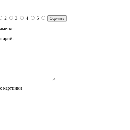
2
3
4
5
аметке:
тарий:
 с картинки