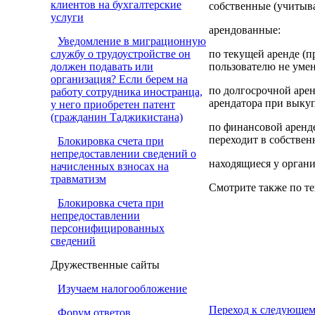
клиентов на бухгалтерские
собственные (учитыва
услуги
арендованные:
Уведомление в миграционную
службу о трудоустройстве он
по текущей аренде (п
должен подавать или
пользователю не уме
организация? Если берем на
по долгосрочной арен
работу сотрудника иностранца,
арендатора при выкуп
у него приобретен патент
(гражданин Таджикистана)
по финансовой аренде
переходит в собствен
Блокировка счета при
непредоставлении сведений о
находящиеся у органи
начисленных взносах на
травматизм
Смотрите также по те
Блокировка счета при
непредоставлении
персонифицированных
сведений
Дружественные сайты
Изучаем налогообложение
Переход к следующем
Форум ответов