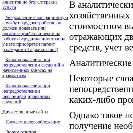
клиентов на бухгалтерские
В аналитическ
услуги
хозяйственных с
Уведомление в миграционную
службу о трудоустройстве он
стоимостном вы
должен подавать или
организация? Если берем на
отражающих дв
работу сотрудника иностранца,
у него приобретен патент
средств, учет в
(гражданин Таджикистана)
Блокировка счета при
Аналитические 
непредоставлении сведений о
начисленных взносах на
травматизм
Некоторые слож
Блокировка счета при
непосредственн
непредоставлении
персонифицированных
каких-либо пр
сведений
Дружественные сайты
Однако такое п
Изучаем налогообложение
получение необ
Форум ответов