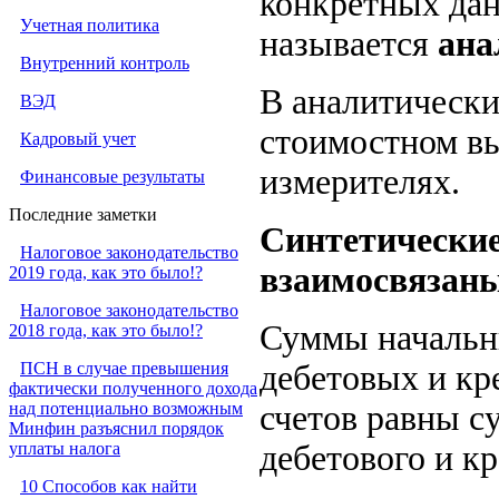
конкретных данн
Учетная политика
называется
ана
Внутренний контроль
В аналитических
ВЭД
стоимостном вы
Кадровый учет
измерителях.
Финансовые результаты
Последние заметки
Синтетические
Налоговое законодательство
взаимосвязаны
2019 года, как это было!?
Налоговое законодательство
Суммы начальны
2018 года, как это было!?
ПСН в случае превышения
дебетовых и кр
фактически полученного дохода
над потенциально возможным
счетов равны с
Минфин разъяснил порядок
уплаты налога
дебетового и кр
10 Способов как найти