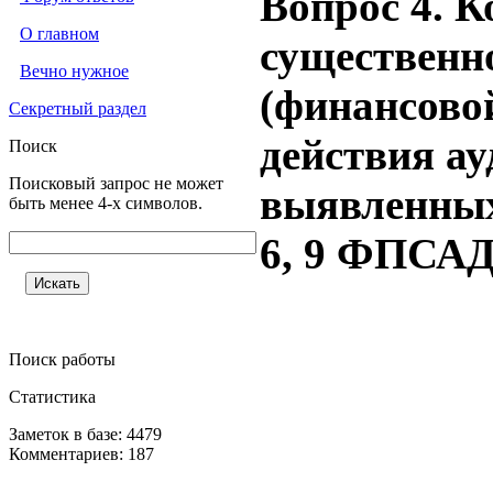
Вопрос 4. 
О главном
существенн
Вечно нужное
(финансово
Секретный раздел
действия а
Поиск
Поисковый запрос не может
выявленных 
быть менее 4-х символов.
6, 9 ФПСАД
Поиск работы
Статистика
Заметок в базе: 4479
Комментариев: 187