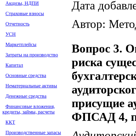
Дата добавл
Акцизы, НДПИ
Страховые взносы
Автор: Мето
Отчетность
УСН
Маркетплейсы
Вопрос 3. О
Затраты на производство
риска суще
Капитал
бухгалтерск
Основные средства
аудиторског
Нематериальные активы
Денежные средства
присущие ау
Финансовые вложения,
кредиты, займы, расчеты
ФПСАД 4, п
ККТ
Аудиторский
Производственные запасы