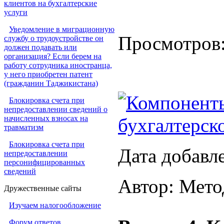
клиентов на бухгалтерские
услуги
Уведомление в миграционную
Просмотров
службу о трудоустройстве он
должен подавать или
организация? Если берем на
работу сотрудника иностранца,
у него приобретен патент
(гражданин Таджикистана)
Компоненты
Блокировка счета при
непредоставлении сведений о
начисленных взносах на
бухгалтерск
травматизм
Блокировка счета при
Дата добавл
непредоставлении
персонифицированных
сведений
Автор: Мето
Дружественные сайты
Изучаем налогообложение
Форум ответов