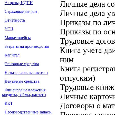
Личные дела со
Акцизы, НДПИ
Личные дела у
Страховые взносы
Отчетность
Приказы по лич
УСН
Приказы по осн
Маркетплейсы
Трудовые дого
Затраты на производство
Книга учета дв
Капитал
ним
Основные средства
Книга регистра
Нематериальные активы
отпускам)
Денежные средства
Трудовые книж
Финансовые вложения,
Личные карточ
кредиты, займы, расчеты
ККТ
Договоры о мат
Производственные запасы
Перечень свед