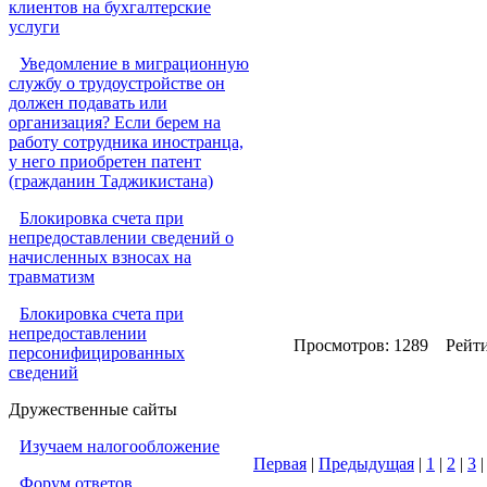
клиентов на бухгалтерские
услуги
Уведомление в миграционную
службу о трудоустройстве он
должен подавать или
организация? Если берем на
работу сотрудника иностранца,
у него приобретен патент
(гражданин Таджикистана)
Блокировка счета при
непредоставлении сведений о
начисленных взносах на
травматизм
Блокировка счета при
непредоставлении
Просмотров: 1289 Рейт
персонифицированных
сведений
Дружественные сайты
Изучаем налогообложение
Первая
|
Предыдущая
|
1
|
2
|
3
Форум ответов