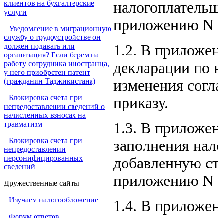
клиентов на бухгалтерские
налогоплательщ
услуги
приложению N 1
Уведомление в миграционную
службу о трудоустройстве он
должен подавать или
1.2. В приложе
организация? Если берем на
работу сотрудника иностранца,
декларации по 
у него приобретен патент
(гражданин Таджикистана)
изменения согл
Блокировка счета при
приказу.
непредоставлении сведений о
начисленных взносах на
травматизм
1.3. В приложе
Блокировка счета при
заполнения нал
непредоставлении
персонифицированных
добавленную ст
сведений
приложению N 3
Дружественные сайты
Изучаем налогообложение
1.4. В приложе
Форум ответов