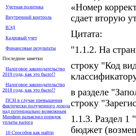
«Номер коррект
Учетная политика
сдает вторую ут
Внутренний контроль
ВЭД
Цитата:
Кадровый учет
"1.1.2. На стра
Финансовые результаты
Последние заметки
строку "Код ви
Налоговое законодательство
классификатор
2019 года, как это было!?
Налоговое законодательство
в разделе "Зап
2018 года, как это было!?
ПСН в случае превышения
строку "Зареги
фактически полученного дохода
над потенциально возможным
1.1.3. Раздел 1
Минфин разъяснил порядок
уплаты налога
бюджет (возме
10 Способов как найти