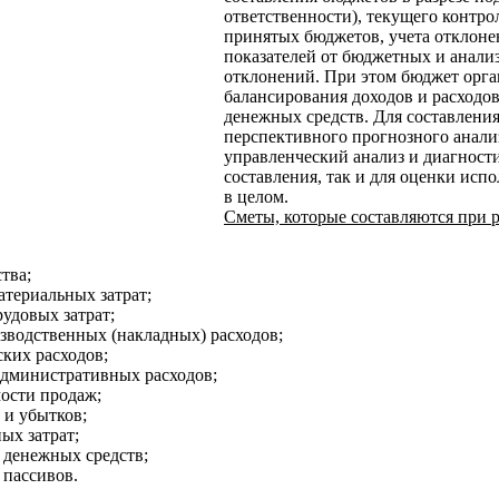
ответственности), текущего контро
принятых бюджетов, учета отклон
показателей от бюджетных и анали
отклонений. При этом бюджет орга
балансирования доходов и расходо
денежных средств. Для составлени
перспективного прогнозного анал
управленческий анализ и диагност
составления, так и для оценки исп
в целом.
Сметы, которые составляются при р
тва;
атериальных затрат;
удовых затрат;
зводственных (накладных) расходов;
ских расходов;
административных расходов;
мости продаж;
 и убытков;
ых затрат;
 денежных средств;
 пассивов.