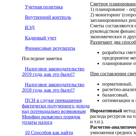
Сметное планирование
Учетная политика
1) планирование - оп
2) мониторинг (сопро
Внутренний контроль
запланированных реш
Сметы составляются н
ВЭД
руководством финанс
экономических и дру
Кадровый учет
Различают два способ
Финансовые результаты
разработка смет
предприятие ме
Последние заметки
планирование от
Налоговое законодательство
При составлении сме
2019 года, как это было!?
нормативный,
Налоговое законодательство
расчетно-анали
2018 года, как это было!?
балансовый,
ПСН в случае превышения
оптимизации и 
фактически полученного дохода
Нормативный
метод 
над потенциально возможным
расхода ресурсов на 
Минфин разъяснил порядок
и т.п.).
уплаты налога
Расчетно-аналитиче
10 Способов как найти
умножения средних за