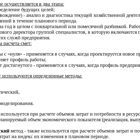
 осуществляется в два этапа:
ределение будущих целей;
вождение) - анализ и диагностика текущей хозяйственной деятел
ений в течение планового периода.
а год в целом с поквартальной или помесячной разбивкой. Рабо
ового директора группой специалистов, в которую включаются 
гих служб предприятия.
а расчета смет:
ы с «нуля» - применяется в случаях, когда проектируется новое 
няет профиль работы;
 достигнутого - применяется в случаях, когда профиль предприя
т используются определенные методы:
тический,
моделирования.
используется при расчете объемов затрат и потребности в ресу
планируемый объем экономического показателя (реализация, вып
ский
метод - также используется при расчете объемов затрат и п
трат на индекс их изменения в плановом периоде.