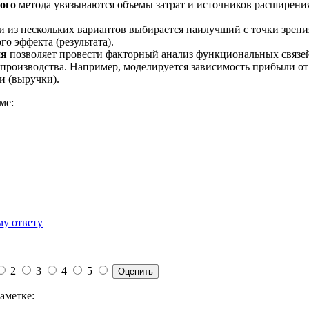
ого
метода увязываются объемы затрат и источников расширения
 из нескольких вариантов выбирается наилучший с точки зрени
о эффекта (результата).
ия
позволяет провести факторный анализ функциональных связ
производства. Например, моделируется зависимость прибыли от 
и (выручки).
ме:
му ответу
2
3
4
5
аметке: