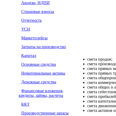
Акцизы, НДПИ
Страховые взносы
Отчетность
УСН
Маркетплейсы
Затраты на производство
Капитал
смета продаж;
смета производс
Основные средства
смета прямых м
Нематериальные активы
смета прямых тр
смета общепрои
Денежные средства
смета коммерче
смета общих и 
Финансовые вложения,
смета себестои
кредиты, займы, расчеты
смета прибылей
смета капитальн
ККТ
смета движения
смета активов и
Производственные запасы