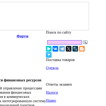
Поиск по сайту
Форум
Поставка товаров
Одежда
ти финансовых ресурсов
Ответы экзамен
ой управление процессами
зования финансовых
Налоги
ия в коммерческих
Право
ак интегрированную систему
дразделений (центров