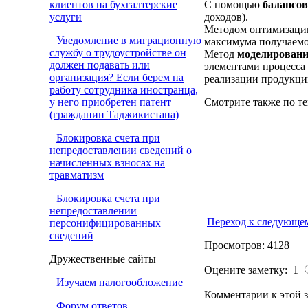
клиентов на бухгалтерские
С помощью
балансов
услуги
доходов).
Методом оптимизации
Уведомление в миграционную
максимума получаемог
службу о трудоустройстве он
Метод
моделирован
должен подавать или
элементами процесса 
организация? Если берем на
реализации продукци
работу сотрудника иностранца,
у него приобретен патент
Смотрите также по те
(гражданин Таджикистана)
Блокировка счета при
непредоставлении сведений о
начисленных взносах на
травматизм
Блокировка счета при
непредоставлении
Переход к следующе
персонифицированных
сведений
Просмотров: 4128
Дружественные сайты
Оцените заметку: 1
Изучаем налогообложение
Комментарии к этой з
Форум ответов