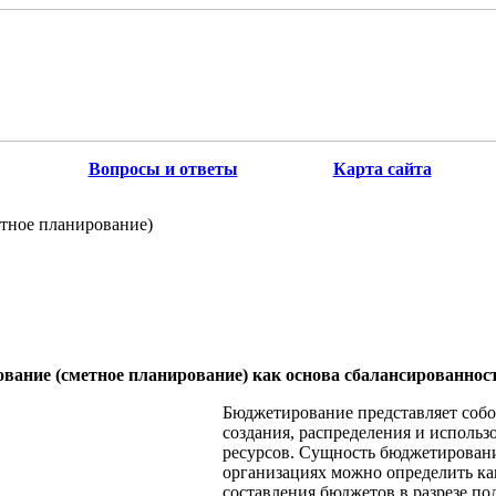
Вопросы и ответы
Карта сайта
тное планирование)
ование (сметное планирование) как основа сбалансированнос
Бюджетирование представляет соб
создания, распределения и исполь
ресурсов. Сущность бюджетирован
организациях можно определить к
составления бюджетов в разрезе по