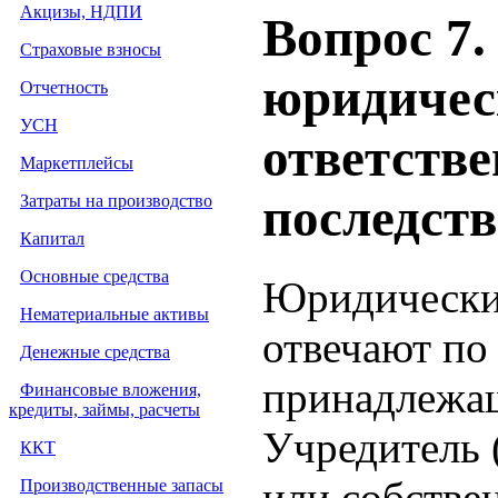
Акцизы, НДПИ
Вопрос 7.
Страховые взносы
юридичес
Отчетность
УСН
ответстве
Маркетплейсы
последстви
Затраты на производство
Капитал
Основные средства
Юридические
Нематериальные активы
отвечают по
Денежные средства
принадлежа
Финансовые вложения,
кредиты, займы, расчеты
Учредитель 
ККТ
или собстве
Производственные запасы