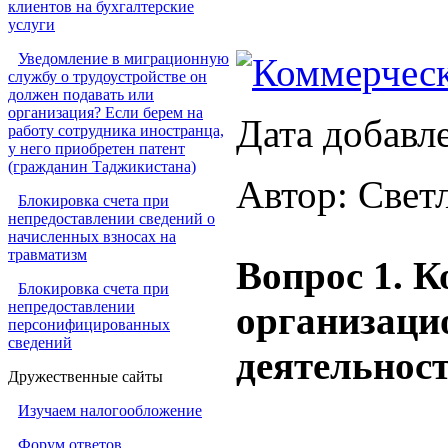
клиентов на бухгалтерские
услуги
Уведомление в миграционную
Коммерческ
службу о трудоустройстве он
должен подавать или
организация? Если берем на
Дата добавл
работу сотрудника иностранца,
у него приобретен патент
(гражданин Таджикистана)
Автор: Свет
Блокировка счета при
непредоставлении сведений о
начисленных взносах на
травматизм
Вопрос 1. 
Блокировка счета при
непредоставлении
организаци
персонифицированных
сведений
деятельнос
Дружественные сайты
Изучаем налогообложение
Форум ответов