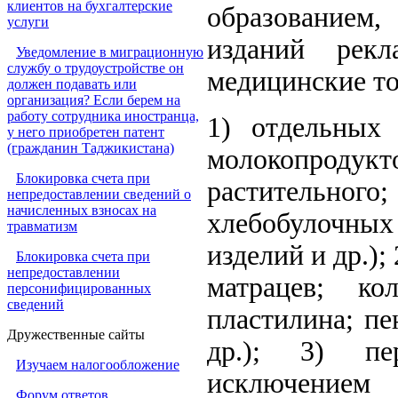
клиентов на бухгалтерские
образованием,
услуги
изданий рекл
Уведомление в миграционную
службу о трудоустройстве он
медицинские т
должен подавать или
организация? Если берем на
работу сотрудника иностранца,
1) отдельных 
у него приобретен патент
(гражданин Таджикистана)
молокопроду
Блокировка счета при
растительног
непредоставлении сведений о
начисленных взносах на
хлебобулочны
травматизм
изделий и др.);
Блокировка счета при
непредоставлении
матрацев; ко
персонифицированных
сведений
пластилина; пе
Дружественные сайты
др.); 3) пе
Изучаем налогообложение
исключением
Форум ответов