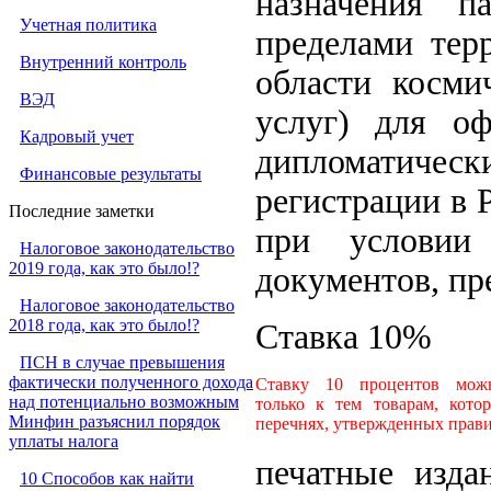
назначения п
Учетная политика
пределами терр
Внутренний контроль
области космич
ВЭД
услуг) для оф
Кадровый учет
дипломатическ
Финансовые результаты
регистрации в 
Последние заметки
при условии
Налоговое законодательство
2019 года, как это было!?
документов, п
Налоговое законодательство
2018 года, как это было!?
Ставка 10%
ПСН в случае превышения
фактически полученного дохода
Ставку 10 процентов мож
над потенциально возможным
только к тем товарам, кото
Минфин разъяснил порядок
перечнях, утвержденных прав
уплаты налога
печатные изда
10 Способов как найти