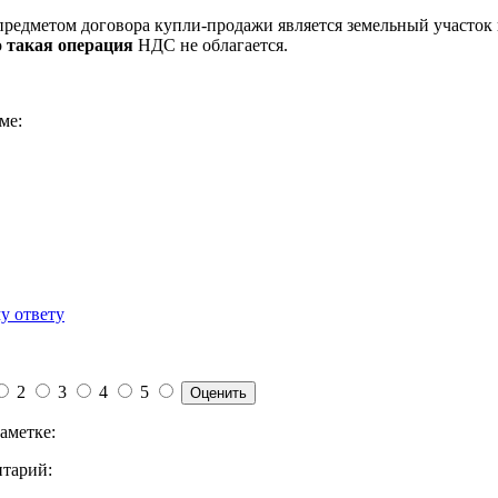
 предметом договора купли-продажи является земельный участок
о
такая операция
НДС не облагается.
ме:
у ответу
2
3
4
5
аметке:
тарий: