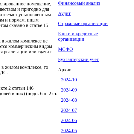
Финансовый анализ
олированное помещение,
ществом и пригодно для
Аудит
(отвечает установленным
ам и нормам, иным
Страховые организации
том сказано в статье 15
Банки и кредитные
организации
 в жилом комплексе не
ются коммерческим видом
МСФО
я реализации или сдачи в
Бухгалтерский учет
 в жилом комплексе, то
Архив
НДС.
2024-10
те 2 статьи 146
2024-09
ей в них) (подп. 6 п. 2 ст.
2024-08
2024-07
2024-06
2024-05