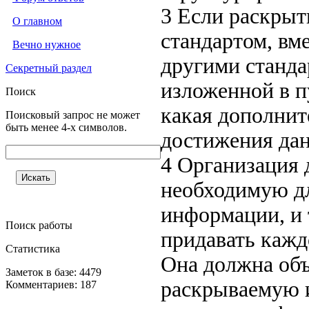
3 Если раскры
О главном
стандартом, вм
Вечно нужное
другими станда
Секретный раздел
изложенной в п
Поиск
какая дополнит
Поисковый запрос не может
быть менее 4-х символов.
достижения дан
4 Организация 
необходимую д
информации, и 
Поиск работы
придавать кажд
Статистика
Она должна объ
Заметок в базе: 4479
раскрываемую 
Комментариев: 187