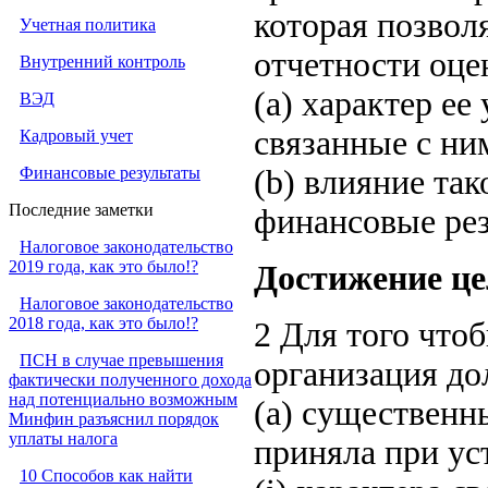
которая позвол
Учетная политика
отчетности оце
Внутренний контроль
(a) характер ее
ВЭД
связанные с ни
Кадровый учет
Финансовые результаты
(b) влияние так
Последние заметки
финансовые рез
Налоговое законодательство
2019 года, как это было!?
Достижение ц
Налоговое законодательство
2018 года, как это было!?
2 Для того что
ПСН в случае превышения
организация до
фактически полученного дохода
над потенциально возможным
(a) существенн
Минфин разъяснил порядок
уплаты налога
приняла при ус
10 Способов как найти