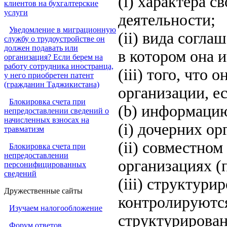
(i) характера с
клиентов на бухгалтерские
услуги
деятельности;
Уведомление в миграционную
(ii) вида согл
службу о трудоустройстве он
должен подавать или
в котором она и
организация? Если берем на
работу сотрудника иностранца,
(iii) того, что
у него приобретен патент
(гражданин Таджикистана)
организации, е
Блокировка счета при
(b) информацию
непредоставлении сведений о
начисленных взносах на
(i) дочерних ор
травматизм
(ii) совместно
Блокировка счета при
непредоставлении
организациях (п
персонифицированных
сведений
(iii) структур
Дружественные сайты
контролируютс
Изучаем налогообложение
структурирован
Форум ответов