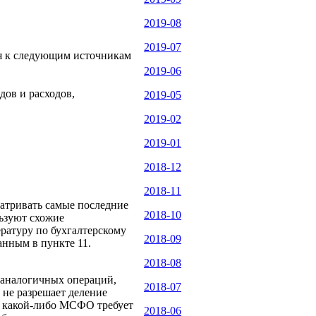
2019-08
2019-07
ся к следующим источникам
2019-06
дов и расходов,
2019-05
2019-02
2019-01
2018-12
2018-11
матривать самые последние
2018-10
ьзуют схожие
ературу по бухгалтерскому
2018-09
анным в пункте 11.
2018-08
 аналогичных операций,
2018-07
 не разрешает деление
ли какой-либо МСФО требует
2018-06