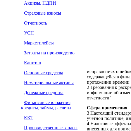
Акцизы, НДПИ
Страховые взносы
Отчетность
УСН
Маркетплейсы
Затраты на производство
Капитал
исправлениях ошибок
Основные средства
содержащейся в финан
протяжении времени 
Нематериальные активы
2 Требования к раск
Денежные средства
информации об измен
отчетности".
Финансовые вложения,
кредиты, займы, расчеты
Сфера применения
3 Настоящий стандар
ККТ
учетной политике, и
4 Налоговые эффекты
Производственные запасы
внесенных для приме