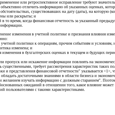
 применение или ретроспективное исправление требуют значите
 объективно отличить информацию об указанных оценках, котор
об обстоятельствах, существовавших на дату (даты), на которую 
ены или раскрыты; и
ой в то время, когда финансовая отчетность за указанный преды
 информации.
нение изменения в учетной политике и признания влияния изме
енно:
 учетной политики к операциям, прочим событиям и условиям, 
литика изменена; и
я изменения в бухгалтерских оценках в текущем и будущих пер
т ли пропуск или искажение информации повлиять на экономиче
ть существенными, требует рассмотрения характеристик таких по
и и представления финансовой отчетности" указывается <1>, чт
обладать достаточными знаниями в области бизнеса и экономич
а и желанием изучать информацию с должным старанием". Поэто
боснованных ожиданий в отношении того, какое влияние может 
ий пользователями с такими характеристиками.