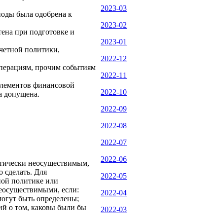
2023-03
риоды была одобрена к
2023-02
тена при подготовке и
2023-01
четной политики,
2022-12
операциям, прочим событиям
2022-11
элементов финансовой
2022-10
а допущена.
2022-09
2022-08
2022-07
2022-06
ктически неосуществимым,
о сделать. Для
2022-05
ной политике или
еосуществимыми, если:
2022-04
могут быть определены;
ий о том, каковы были бы
2022-03