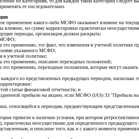
деление по категориям, то для каждой такой категории следует 
рименять ее последовательно.
ции
ное применение какого-либо МСФО оказывает влияние на теку
бы влияние, но сумму корректировки практически неосуществимо
удущие периоды, организация должна раскрыть:
о МСФО;
гда это применимо, тот факт, что изменения в учетной политике п
ниями указанного МСФО;
ия в учетной политике;
огда это применимо, описание переходных положений;
огда это применимо, переходные положения, которые могут оказат
ля каждого из представленных предыдущих периодов, насколько э
корректировки:
нутой статьи финансовой отчетности; и
азводненной прибыли на акцию, если МСФО (IAS) 33 "Прибыль н
овки, относящейся к периодам, предшествующим представленным,
которые привели к наличию условия, при котором ретроспективно
b), практически неосуществимо для определенного предыдущего 
тавленным, и описание того, как и с какого момента применял