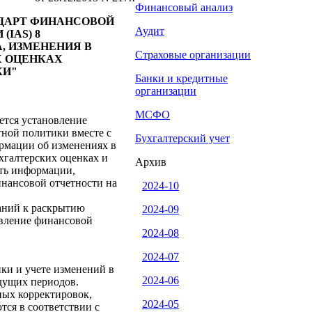
Финансовый анализ
ДАРТ ФИНАНСОВОЙ
Аудит
(IAS) 8
, ИЗМЕНЕНИЯ В
Страховые организации
Х ОЦЕНКАХ
КИ"
Банки и кредитные
организации
МСФО
ется установление
тной политики вместе с
Бухгалтерский учет
рмации об изменениях в
хгалтерских оценках и
Архив
сть информации,
инансовой отчетности на
2024-10
аний к раскрытию
2024-09
авление финансовой
2024-08
2024-07
ки и учете изменений в
2024-06
дущих периодов.
ых корректировок,
2024-05
ся в соответствии с