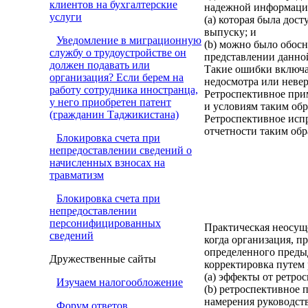
клиентов на бухгалтерские
надежной информаци
услуги
(a) которая была дос
выпуску; и
Уведомление в миграционную
(b) можно было обосн
службу о трудоустройстве он
представлении данно
должен подавать или
Такие ошибки включа
организация? Если берем на
недосмотра или невер
работу сотрудника иностранца,
Ретроспективное при
у него приобретен патент
и условиям таким обр
(гражданин Таджикистана)
Ретроспективное исп
отчетности таким обр
Блокировка счета при
непредоставлении сведений о
начисленных взносах на
травматизм
Блокировка счета при
непредоставлении
персонифицированных
Практическая неосущ
сведений
когда организация, п
определенного преды
Дружественные сайты
корректировка путем
(a) эффекты от ретро
Изучаем налогообложение
(b) ретроспективное
намерения руководств
Форум ответов