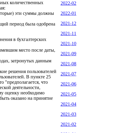
льных количественных
2022-02
ая:
(которые) эти суммы должны
2022-01
2021-12
дущий период была одобрена
2021-11
нения в бухгалтерских
2021-10
имевшим место после даты,
2021-09
иодах, затронутых данным
2021-08
ские решения пользователей
2021-07
льзователей. В пункте 25
о "предполагается, что
2021-06
еской деятельности,
му оценку необходимо
2021-05
быть оказано на принятие
2021-04
2021-03
2021-02