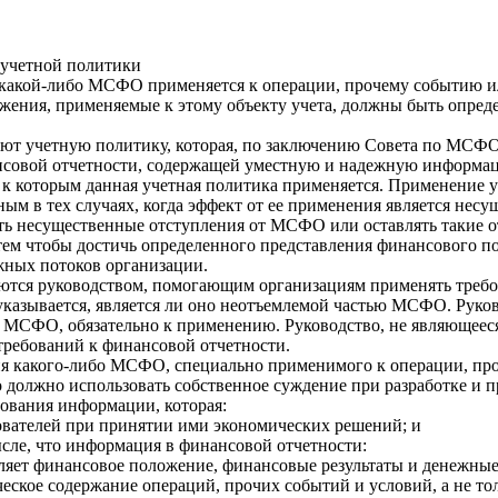
учетной политики
да какой-либо МСФО применяется к операции, прочему событию и
ожения, применяемые к этому объекту учета, должны быть опре
т учетную политику, которая, по заключению Совета по МСФО
овой отчетности, содержащей уместную и надежную информац
, к которым данная учетная политика применяется. Применение 
ьным в тех случаях, когда эффект от ее применения является нес
ть несущественные отступления от МСФО или оставлять такие 
тем чтобы достичь определенного представления финансового 
жных потоков организации.
ся руководством, помогающим организациям применять требов
указывается, является ли оно неотъемлемой частью МСФО. Руко
 МСФО, обязательно к применению. Руководство, не являющеес
ребований к финансовой отчетности.
вия какого-либо МСФО, специально применимого к операции, п
о должно использовать собственное суждение при разработке и 
ования информации, которая:
зователей при принятии ими экономических решений; и
ысле, что информация в финансовой отчетности:
вляет финансовое положение, финансовые результаты и денежны
ическое содержание операций, прочих событий и условий, а не т