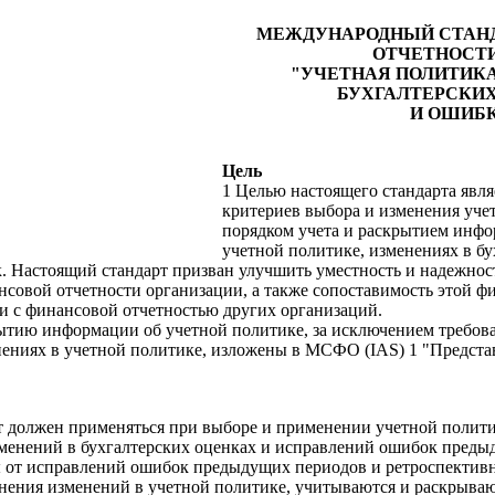
МЕЖДУНАРОДНЫЙ СТАН
ОТЧЕТНОСТИ 
"УЧЕТНАЯ ПОЛИТИКА
БУХГАЛТЕРСКИ
И ОШИБ
Цель
1 Целью настоящего стандарта явля
критериев выбора и изменения уче
порядком учета и раскрытием инфо
учетной политике, изменениях в бу
. Настоящий стандарт призван улучшить уместность и надежно
совой отчетности организации, а также сопоставимость этой ф
и с финансовой отчетностью других организаций.
рытию информации об учетной политике, за исключением требов
ениях в учетной политике, изложены в МСФО (IAS) 1 "Предст
т должен применяться при выборе и применении учетной полити
зменений в бухгалтерских оценках и исправлений ошибок преды
 от исправлений ошибок предыдущих периодов и ретроспективн
нения изменений в учетной политике, учитываются и раскрывают