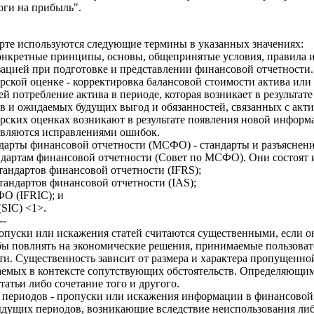
ги на прибыль".
арте используются следующие термины в указанных значениях:
конкретные принципы, основы, общепринятые условия, правила 
ацией при подготовке и представлении финансовой отчетности.
рской оценке - корректировка балансовой стоимости актива или 
 потребление актива в периоде, которая возникает в результат
тв и ожидаемых будущих выгод и обязанностей, связанных с акти
ерских оценках возникают в результате появления новой информ
 являются исправлениями ошибок.
арты финансовой отчетности (МСФО) - стандарты и разъяснен
артам финансовой отчетности (Совет по МСФО). Они состоят и
тандартов финансовой отчетности (IFRS);
тандартов финансовой отчетности (IAS);
ФО (IFRIC); и
(SIC) <1>.
--
пуски или искажения статей считаются существенными, если он
бы повлиять на экономические решения, принимаемые пользоват
ти. Существенность зависит от размера и характера пропущенн
емых в контексте сопутствующих обстоятельств. Определяющи
татьи либо сочетание того и другого.
ериодов - пропуски или искажения информации в финансовой 
ыдущих периодов, возникающие вследствие неиспользования либ