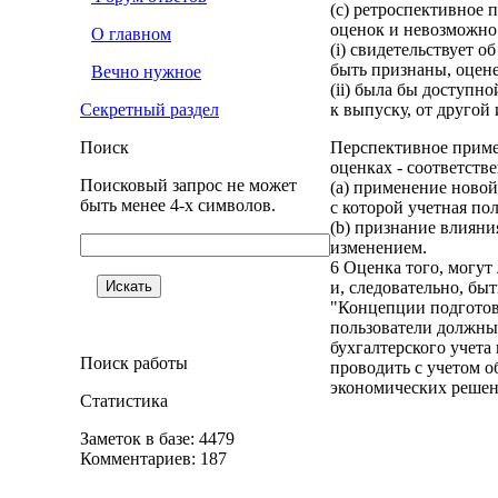
(c) ретроспективное
оценок и невозможно
О главном
(i) свидетельствует 
быть признаны, оцен
Вечно нужное
(ii) была бы доступн
Секретный раздел
к выпуску, от другой
Поиск
Перспективное приме
оценках - соответств
Поисковый запрос не может
(a) применение новой
быть менее 4-х символов.
с которой учетная по
(b) признание влияни
изменением.
6 Оценка того, могу
и, следовательно, бы
"Концепции подготовк
пользователи должны 
бухгалтерского учет
Поиск работы
проводить с учетом о
экономических решен
Статистика
Заметок в базе: 4479
Комментариев: 187