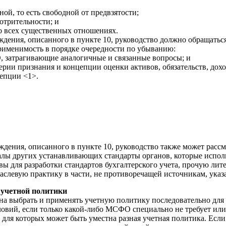
льной, то есть свободной от предвзятости;
мотрительности; и
во всех существенных отношениях.
ждения, описанного в пункте 10, руководство должно обращать
применимость в порядке очередности по убыванию:
, затрагивающие аналогичные и связанные вопросы; и
терии признания и концепции оценки активов, обязательств, дохо
епции <1>.
дения, описанного в пункте 10, руководство также может расс
лы других устанавливающих стандарты органов, которые испол
ы для разработки стандартов бухгалтерского учета, прочую лит
аслевую практику в части, не противоречащей источникам, указ
 учетной политики
на выбрать и применять учетную политику последовательно для
овий, если только какой-либо МСФО специально не требует или
, для которых может быть уместна разная учетная политика. Ес