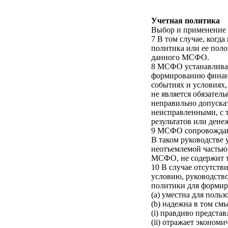
Учетная политика
Выбор и применение 
7 В том случае, ког
политика или ее пол
данного МСФО.
8 МСФО устанавливаю
формированию финанс
событиях и условиях
не является обязател
неправильно допуска
неисправленными, с 
результатов или дене
9 МСФО сопровождают
В таком руководстве 
неотъемлемой частью
МСФО, не содержит т
10 В случае отсутст
условию, руководств
политики для формир
(a) уместна для поль
(b) надежна в том см
(i) правдиво предста
(ii) отражает эконом