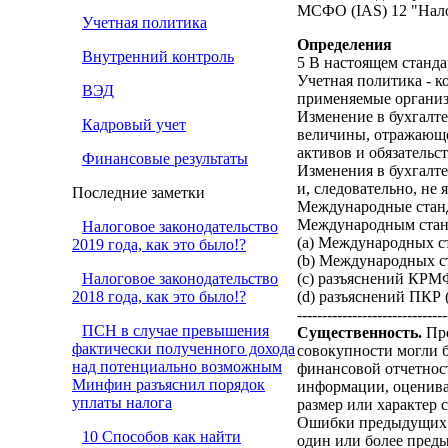
МСФО (IAS) 12 "Нало
Учетная политика
Определения
Внутренний контроль
5 В настоящем станд
Учетная политика - 
ВЭД
применяемые организ
Изменение в бухгалте
Кадровый учет
величины, отражающей
активов и обязательс
Финансовые результаты
Изменения в бухгалт
и, следовательно, не
Последние заметки
Международные станд
Международным станд
Налоговое законодательство
(a) Международных с
2019 года, как это было!?
(b) Международных с
Налоговое законодательство
(c) разъяснений КРМ
2018 года, как это было!?
(d) разъяснений ПКР 
------------------------------
ПСН в случае превышения
Существенность.
Про
фактически полученного дохода
совокупности могли 
над потенциально возможным
финансовой отчетнос
Минфин разъяснил порядок
информации, оценива
уплаты налога
размер или характер с
Ошибки предыдущих п
10 Способов как найти
один или более пред