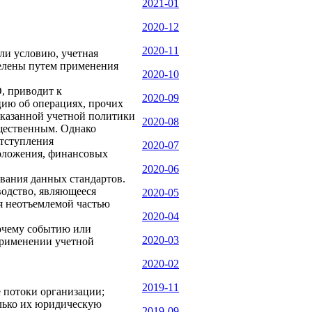
2021-01
2020-12
2020-11
ли условию, учетная
делены путем применения
2020-10
, приводит к
2020-09
ию об операциях, прочих
указанной учетной политики
2020-08
ущественным. Однако
отступления
2020-07
положения, финансовых
2020-06
ания данных стандартов.
водство, являющееся
2020-05
я неотъемлемой частью
2020-04
рочему событию или
2020-03
применении учетной
2020-02
2019-11
е потоки организации;
олько их юридическую
2019-09