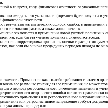
и,
тупной в то время, когда финансовая отчетность за указанные пе
ованно ожидать, что указанная информация будет получена и уч
й финансовой отчетности.
ют результаты математических ошибок, ошибок в применении у
ного толкования фактов, а также мошенничества.
менение заключается в применении новой учетной политики к 
азом, как если бы эта учетная политика применялась всегда.
равление - корректировка признания, оценки и раскрытия сумм 
азом, как если бы ошибка предыдущих периодов никогда не был
ествимость. Применение какого-либо требования считается пра
риложив все разумные усилия для его применения, не может этог
дущего периода ретроспективное применение изменения в учет
 ретроспективного исправления ошибки являются практически н
спективного применения или ретроспективного исправления не 
 применение или ретроспективное исправление требуют допущен
а в указанном периоде; или