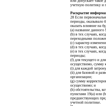
или допускает такое 
учетную политику и п
Раскрытие информа
28 Если первоначаль
периоды, оказывало 
оказать влияние на б
(a) название данног
(b) в тех случаях, ко
переходными положе
(c) характер изменен
(d) в тех случаях, к
(e) в тех случаях, к
периоды;
(f) для текущего и д
осуществимо, сумму 
(i) для каждой затро
(ii) для базовой и р
организации;
(g) сумму корректир
осуществимо; и
(h) обстоятельства, 
пунктами 19(a) или (
предшествующих предс
учетной политике.