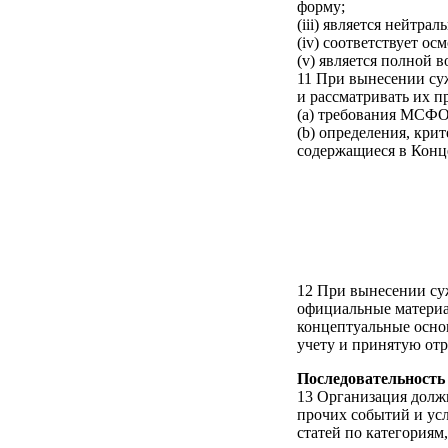
форму;
(iii) является нейтра
(iv) соответствует ос
(v) является полной 
11 При вынесении су
и рассматривать их 
(a) требования МСФО
(b) определения, кри
содержащиеся в Конц
12 При вынесении суж
официальные материа
концептуальные основ
учету и принятую отр
Последовательность
13 Организация долж
прочих событий и усл
статей по категориям