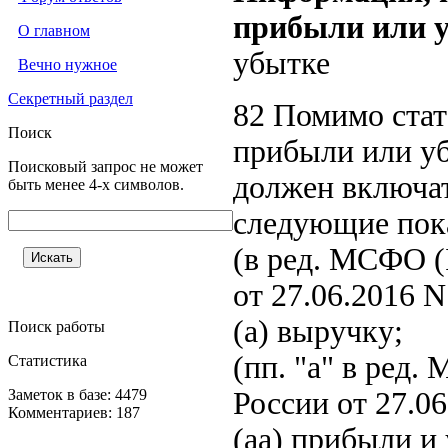
прибыли или 
О главном
убытке
Вечно нужное
Секретный раздел
82 Помимо стат
Поиск
прибыли или уб
Поисковый запрос не может
должен включат
быть менее 4-х символов.
следующие пока
(в ред. МСФО (
от 27.06.2016 N
(a) выручку;
Поиск работы
(пп. "a" в ред
Статистика
Заметок в базе: 4479
России от 27.06
Комментариев: 187
(aa) прибыли и