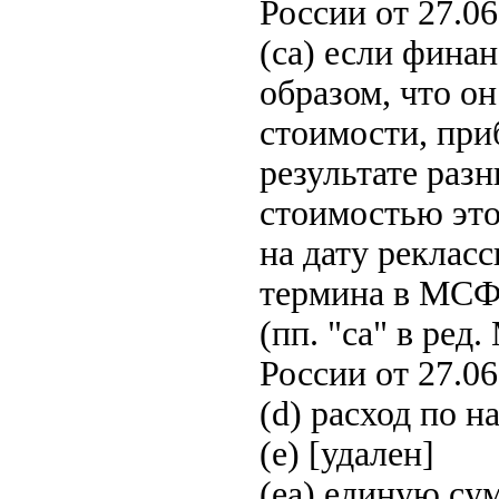
России от 27.06
(ca) если фина
образом, что о
стоимости, при
результате раз
стоимостью это
на дату реклас
термина в МСФО
(пп. "ca" в ре
России от 27.06
(d) расход по н
(e) [удален]
(ea) единую с