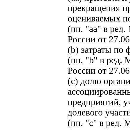
прекращения п
оцениваемых п
(пп. "aa" в ре
России от 27.06
(b) затраты по
(пп. "b" в ред
России от 27.06
(c) долю орган
ассоциированн
предприятий, у
долевого участ
(пп. "c" в ред