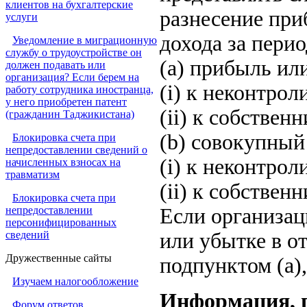
клиентов на бухгалтерские
разнесение при
услуги
дохода за перио
Уведомление в миграционную
службу о трудоустройстве он
(a) прибыль ил
должен подавать или
организация? Если берем на
(i) к неконтро
работу сотрудника иностранца,
у него приобретен патент
(ii) к собствен
(гражданин Таджикистана)
(b) совокупный
Блокировка счета при
непредоставлении сведений о
(i) к неконтро
начисленных взносах на
травматизм
(ii) к собствен
Блокировка счета при
непредоставлении
Если организа
персонифицированных
сведений
или убытке в о
Дружественные сайты
подпунктом (a),
Изучаем налогообложение
Информация, п
Форум ответов