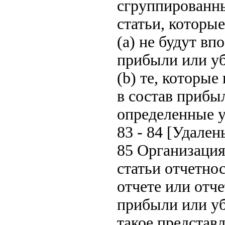
сгруппированны
статьи, которы
(a) не будут в
прибыли или уб
(b) те, которы
в состав прибы
определенные у
83 - 84 [Удален
85 Организация
статьи отчетно
отчете или отч
прибыли или уб
такое представ