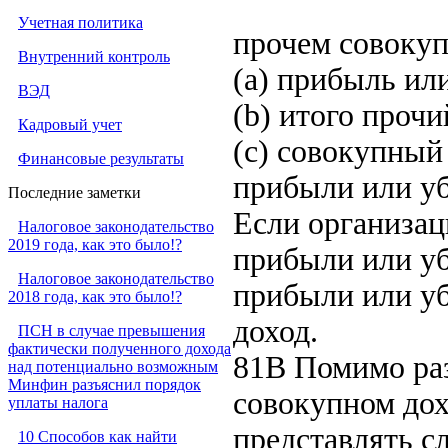
Учетная политика
прочем совокуп
Внутренний контроль
(a) прибыль ил
ВЭД
(b) итого проч
Кадровый учет
(c) совокупный
Финансовые результаты
прибыли или уб
Последние заметки
Если организац
Налоговое законодательство
2019 года, как это было!?
прибыли или уб
Налоговое законодательство
прибыли или у
2018 года, как это было!?
доход.
ПСН в случае превышения
фактически полученного дохода
81B Помимо раз
над потенциально возможным
Минфин разъяснил порядок
совокупном дох
уплаты налога
представлять 
10 Способов как найти