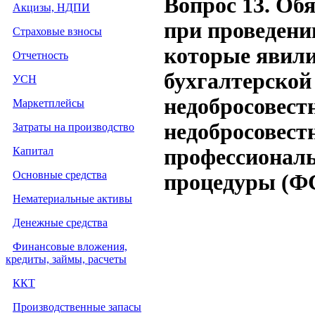
Вопрос 13. Об
Акцизы, НДПИ
при проведени
Страховые взносы
которые явил
Отчетность
бухгалтерской
УСН
недобросовест
Маркетплейсы
недобросовест
Затраты на производство
Капитал
профессиональ
Основные средства
процедуры (ФС
Нематериальные активы
Денежные средства
Финансовые вложения,
кредиты, займы, расчеты
ККТ
Производственные запасы