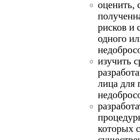
оценить, 
полученна
рисков и 
одного ил
недоброс
изучить с
разработ
лица для
недоброс
разработа
процедуры
которых 
существен