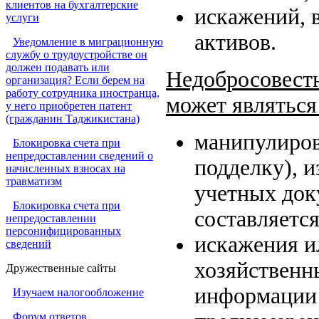
клиентов на бухгалтерские
искажений, 
услуги
активов.
Уведомление в миграционную
службу о трудоустройстве он
должен подавать или
Недобросовестн
организация? Если берем на
работу сотрудника иностранца,
может являться
у него приобретен патент
(гражданин Таджикистана)
манипулиров
Блокировка счета при
непредоставлении сведений о
подделку), 
начисленных взносах на
травматизм
учетных док
Блокировка счета при
составляется
непредоставлении
персонифицированных
искажения и
сведений
хозяйственн
Дружественные сайты
информации 
Изучаем налогообложение
Форум ответов