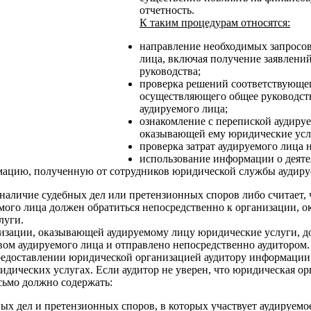
отчетность.
К таким процедурам относятся:
направление необходимых запросов
лица, включая получение заявлений
руководства;
проверка решений соответствующег
осуществляющего общее руководст
аудируемого лица;
ознакомление с перепиской аудируе
оказывающей ему юридические усл
проверка затрат аудируемого лица 
использование информации о деяте
ацию, полученную от сотрудников юридической службы аудиру
наличие судебных дел или претензионных споров либо считает, 
емого лица должен обратиться непосредственно к организации,
луги.
низации, оказывающей аудируемому лицу юридические услуги, д
вом аудируемого лица и отправлено непосредственно аудитором
предоставлении юридической организацией аудитору информации
дических услугах. Если аудитор не уверен, что юридическая ор
сьмо должно содержать:
ых дел и претензионных споров, в которых участвует аудируемо