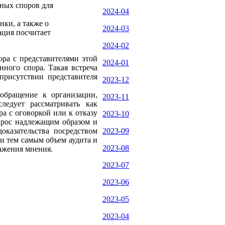
нных споров для
2024-04
ки, а также о
2024-03
ация посчитает
2024-02
ора с представителями этой
2024-01
нного спора. Такая встреча
присутствии представителя
2023-12
 обращение к организации,
2023-11
ледует рассматривать как
а с оговоркой или к отказу
2023-10
прос надлежащим образом и
оказательства посредством
2023-09
и тем самым объем аудита и
2023-08
ражения мнения.
2023-07
2023-06
2023-05
2023-04