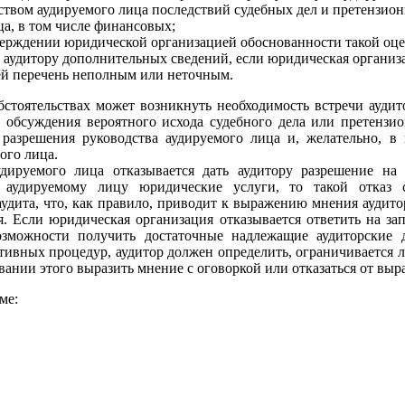
ством аудируемого лица последствий судебных дел и претензио
ца, в том числе финансовых;
верждении юридической организацией обоснованности такой оцен
 аудитору дополнительных сведений, если юридическая организ
й перечень неполным или неточным.
стоятельствах может возникнуть необходимость встречи аудит
 обсуждения вероятного исхода судебного дела или претензио
разрешения руководства аудируемого лица и, желательно, в 
ого лица.
удируемого лица отказывается дать аудитору разрешение на
аудируемому лицу юридические услуги, то такой отказ с
удита, что, как правило, приводит к выражению мнения аудитор
. Если юридическая организация отказывается ответить на за
озможности получить достаточные надлежащие аудиторские д
тивных процедур, аудитор должен определить, ограничивается л
вании этого выразить мнение с оговоркой или отказаться от вы
ме: