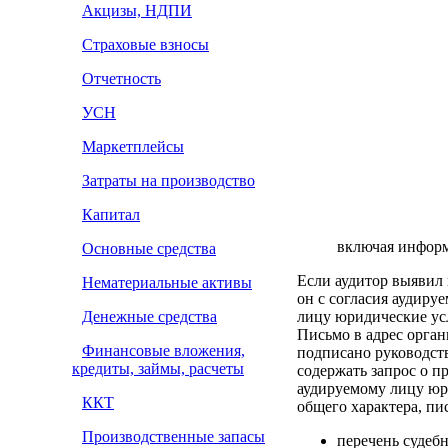
Акцизы, НДПИ
Страховые взносы
Отчетность
УСН
Маркетплейсы
Затраты на производство
Капитал
включая информ
Основные средства
Если аудитор выявил 
Нематериальные активы
он с согласия аудиру
Денежные средства
лицу юридические ус
Письмо в адрес орга
Финансовые вложения,
подписано руководст
кредиты, займы, расчеты
содержать запрос о 
аудируемому лицу юри
ККТ
общего характера, пи
Производственные запасы
перечень судебн