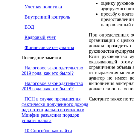
оценку руковод
Учетная политика
аудируемого ли
просьбу о подт
Внутренний контроль
предоставлении
направленный е
ВЭД
При определенных об
Кадровый учет
организации с целью
должна проходить с 
Финансовые результаты
руководства аудируем
Если руководство а
Последние заметки
оказывающей этому 
ограничение объема а
Налоговое законодательство
от выражения мнения
2019 года, как это было!?
аудитор не имеет в
Налоговое законодательство
выполнения альтерна
2018 года, как это было!?
должен ли он на осно
ПСН в случае превышения
Смотрите также по те
фактически полученного дохода
над потенциально возможным
Минфин разъяснил порядок
уплаты налога
10 Способов как найти