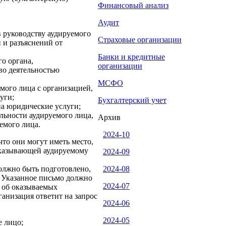
Финансовый анализ
Аудит
 руководству аудируемого
Страховые организации
 и разъяснений от
Банки и кредитные
о органа,
организации
во деятельностью
МСФО
мого лица с организацией,
уги;
Бухгалтерский учет
на юридические услуги;
льности аудируемого лица,
Архив
емого лица.
2024-10
что они могут иметь место,
 оказывающей аудируемому
2024-09
олжно быть подготовлено,
2024-08
. Указанное письмо должно
2024-07
 об оказываемых
ганизация ответит на запрос
2024-06
2024-05
е лицо;