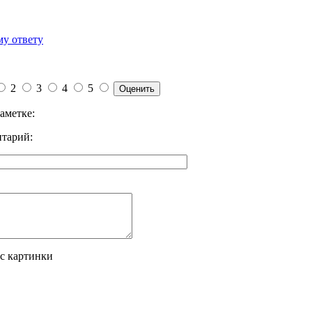
му ответу
2
3
4
5
аметке:
тарий:
 с картинки