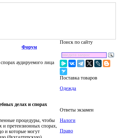
Поиск по сайту
Форум
 спорах аудируемого лица
Поставка товаров
Одежда
ебных делах и спорах
Ответы экзамен
ленные процедуры, чтобы
Налоги
х и претензионных спорах,
Право
цо и которые могут
ую (бухгалтерскую)