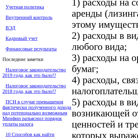
1) расходы на 
Учетная политика
аренды (лизинг
Внутренний контроль
этому имуществ
ВЭД
2) расходы в в
Кадровый учет
любого вида;
Финансовые результаты
3) расходы на 
Последние заметки
бумаг;
Налоговое законодательство
2019 года, как это было!?
4) расходы, св
Налоговое законодательство
налогоплатель
2018 года, как это было!?
5) расходы в в
ПСН в случае превышения
фактически полученного дохода
возникающей о
над потенциально возможным
Минфин разъяснил порядок
ценностей и тр
уплаты налога
которых выраже
10 Способов как найти