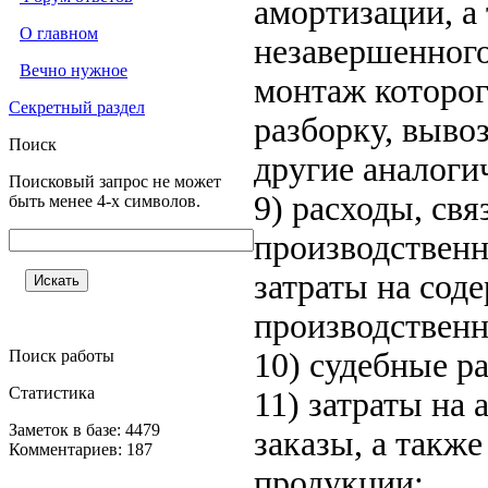
амортизации, а
О главном
незавершенного
Вечно нужное
монтаж которог
Секретный раздел
разборку, выво
Поиск
другие аналоги
Поисковый запрос не может
9) расходы, св
быть менее 4-х символов.
производственн
затраты на сод
производственн
Поиск работы
10) судебные р
Статистика
11) затраты на
Заметок в базе: 4479
заказы, а также
Комментариев: 187
продукции;