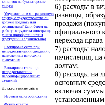
клиентов на бухгалтерские
6) расходы в в
услуги
разницы, образ
Уведомление в миграционную
службу о трудоустройстве он
продажи (покуп
должен подавать или
организация? Если берем на
официального к
работу сотрудника иностранца,
у него приобретен патент
перехода права
(гражданин Таджикистана)
7) расходы нал
Блокировка счета при
непредоставлении сведений о
начисления, на
начисленных взносах на
травматизм
долгам;
Блокировка счета при
непредоставлении
8) расходы на 
персонифицированных
сведений
основных средс
Дружественные сайты
включая суммы 
Изучаем налогообложение
установленным 
Форум ответов