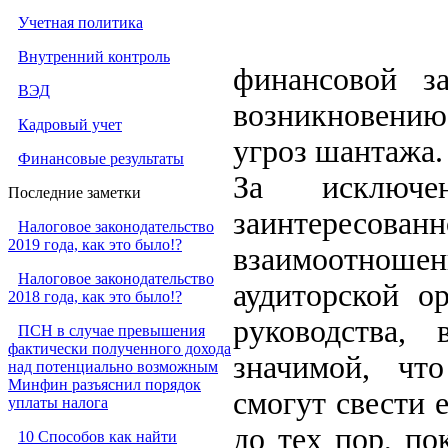
Учетная политика
Внутренний контроль
финансовой за
ВЭД
возникновению
Кадровый учет
угроз шантажа.
Финансовые результаты
За исключе
Последние заметки
заинтересованн
Налоговое законодательство
2019 года, как это было!?
взаимоотноше
Налоговое законодательство
аудиторской о
2018 года, как это было!?
руководства, 
ПСН в случае превышения
фактически полученного дохода
значимой, чт
над потенциально возможным
Минфин разъяснил порядок
смогут свести 
уплаты налога
до тех пор, по
10 Способов как найти