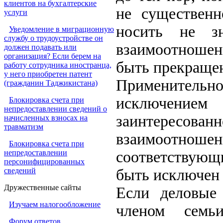
клиентов на бухгалтерские
не существенн
услуги
носить не з
Уведомление в миграционную
службу о трудоустройстве он
взаимоотношен
должен подавать или
организация? Если берем на
быть прекращен
работу сотрудника иностранца,
у него приобретен патент
Применительно
(гражданин Таджикистана)
исключение
Блокировка счета при
непредоставлении сведений о
заинтересованн
начисленных взносах на
травматизм
взаимоотнош
Блокировка счета при
непредоставлении
соответствующ
персонифицированных
сведений
быть исключен 
Дружественные сайты
Если деловые
Изучаем налогообложение
членом семь
Форум ответов