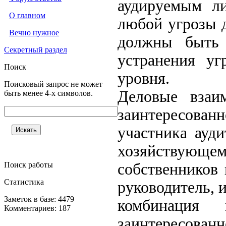
аудируемым ли
О главном
любой угрозы 
Вечно нужное
должны быть 
Секретный раздел
устранения уг
Поиск
уровня.
Поисковый запрос не может
Деловые взаи
быть менее 4-х символов.
заинтересова
участника ауд
хозяйствующ
Поиск работы
собственников 
Статистика
руководитель, 
Заметок в базе: 4479
комбинация
Комментариев: 187
заинтересован