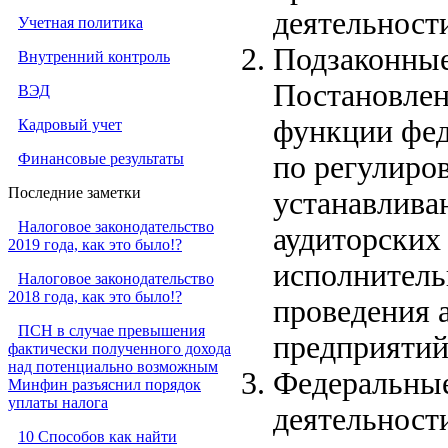
деятельност
Учетная политика
Подзаконные
Внутренний контроль
Постановлен
ВЭД
функции фед
Кадровый учет
Финансовые результаты
по регулиров
Последние заметки
устанавлива
Налоговое законодательство
аудиторских
2019 года, как это было!?
исполнительн
Налоговое законодательство
2018 года, как это было!?
проведения 
ПСН в случае превышения
предприятий
фактически полученного дохода
над потенциально возможным
Федеральные
Минфин разъяснил порядок
уплаты налога
деятельност
10 Способов как найти