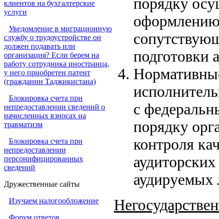
порядку осу
клиентов на бухгалтерские
услуги
оформлению 
Уведомление в миграционную
сопутствующ
службу о трудоустройстве он
должен подавать или
подготовки 
организация? Если берем на
работу сотрудника иностранца,
Нормативные
у него приобретен патент
(гражданин Таджикистана)
исполнитель
Блокировка счета при
с федеральн
непредоставлении сведений о
начисленных взносах на
порядку орг
травматизм
контроля ка
Блокировка счета при
непредоставлении
аудиторских
персонифицированных
сведений
аудируемых л
Дружественные сайты
Изучаем налогообложение
Негосударствен
Форум ответов