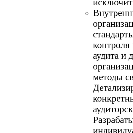
исключит
Внутренн
организа
стандарты
контроля 
аудита и 
организа
методы с
Детализи
конкретн
аудиторск
Разрабат
индивиду