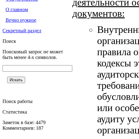
деятельности о
О главном
документов:
Вечно нужное
Внутренн
Секретный раздел
организац
Поиск
правила о
Поисковый запрос не может
быть менее 4-х символов.
кодексы э
аудиторс
требован
обусловли
Поиск работы
или особ
Статистика
аудиту у
Заметок в базе: 4479
организа
Комментариев: 187