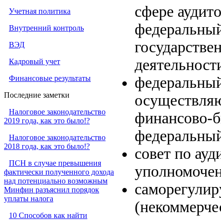
сфере аудит
Учетная политика
федеральны
Внутренний контроль
государстве
ВЭД
деятельности
Кадровый учет
Финансовые результаты
федеральный
Последние заметки
осуществляю
Налоговое законодательство
финансово-
2019 года, как это было!?
федеральный
Налоговое законодательство
2018 года, как это было!?
совет по ауд
ПСН в случае превышения
уполномочен
фактически полученного дохода
над потенциально возможным
саморегулир
Минфин разъяснил порядок
уплаты налога
(некоммерче
10 Способов как найти