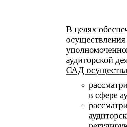
В целях обеспе
осуществления 
уполномоченном
аудиторской дея
САД осуществл
рассматр
в сфере а
рассматр
аудиторс
регулиру