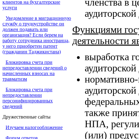
членства в 
клиентов на бухгалтерские
услуги
аудиторской 
Уведомление в миграционную
службу о трудоустройстве он
Функциями госу
должен подавать или
организация? Если берем на
деятельности яв
работу сотрудника иностранца,
у него приобретен патент
(гражданин Таджикистана)
выработка г
Блокировка счета при
аудиторской
непредоставлении сведений о
начисленных взносах на
нормативно-
травматизм
аудиторской 
Блокировка счета при
непредоставлении
федеральных
персонифицированных
сведений
также приня
Дружественные сайты
НПА, регули
Изучаем налогообложение
(или) преду
Форум ответов