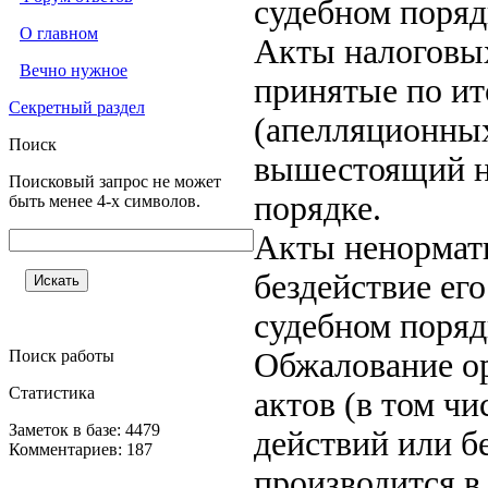
судебном поряд
О главном
Акты налоговых
Вечно нужное
принятые по ит
Секретный раздел
(апелляционных
Поиск
вышестоящий на
Поисковый запрос не может
порядке.
быть менее 4-х символов.
Акты ненормати
бездействие ег
судебном поряд
Поиск работы
Обжалование ор
Статистика
актов (в том ч
Заметок в базе: 4479
действий или б
Комментариев: 187
производится в