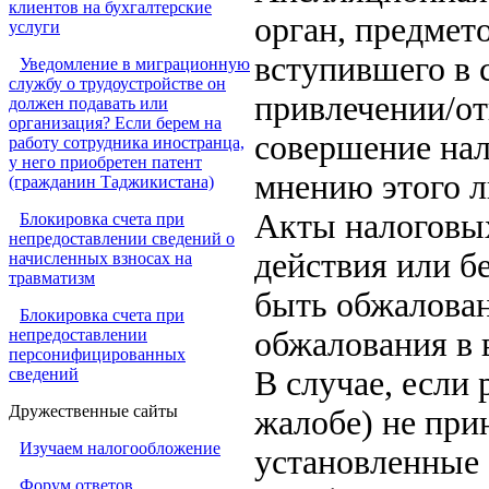
клиентов на бухгалтерские
орган, предмет
услуги
вступившего в 
Уведомление в миграционную
службу о трудоустройстве он
привлечении/от
должен подавать или
организация? Если берем на
совершение нал
работу сотрудника иностранца,
у него приобретен патент
мнению этого л
(гражданин Таджикистана)
Акты налоговых
Блокировка счета при
непредоставлении сведений о
действия или б
начисленных взносах на
травматизм
быть обжалован
Блокировка счета при
непредоставлении
обжалования в
персонифицированных
сведений
В случае, если
Дружественные сайты
жалобе) не пр
Изучаем налогообложение
установленные 
Форум ответов