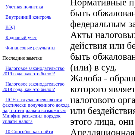
Нормативные пр
Учетная политика
быть обжалован
Внутренний контроль
федеральным за
ВЭД
Акты налоговых
Кадровый учет
действия или б
Финансовые результаты
быть обжалова
Последние заметки
(или) в суд.
Налоговое законодательство
2019 года, как это было!?
Жалоба - обращ
Налоговое законодательство
которого являе
2018 года, как это было!?
налогового орг
ПСН в случае превышения
фактически полученного дохода
или бездействи
над потенциально возможным
Минфин разъяснил порядок
этого лица, они
уплаты налога
Апелляционная 
10 Способов как найти