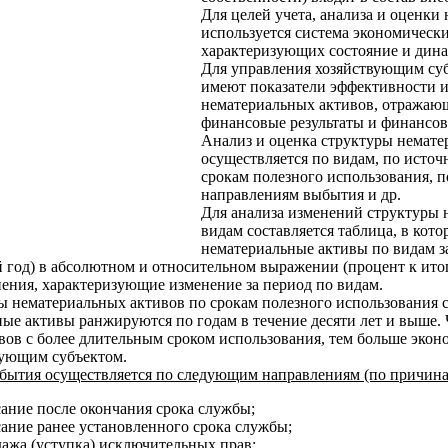
Для целей учета, анализа и оценки
используется система экономически
характеризующих состояние и динам
Для управления хозяйствующим суб
имеют показатели эффективности 
нематериальных активов, отражающ
финансовые результаты и финансов
Анализ и оценка структуры немате
осуществляется по видам, по источ
срокам полезного использования, п
направлениям выбытия и др.
Для анализа изменений структуры 
видам составляется таблица, в кото
нематериальные активы по видам з
 год) в абсолютном и относительном выражении (процент к ито
ения, ха­рактеризующие изменение за период по видам.
ы нематериальных активов по срокам полезного использования с
ые активы ранжируются по годам в течение десяти лет и выше.
ов с более длительным сроком использования, тем больше экон
ующим субъектом.
бытия осуществляется по следующим направлениям (по причина
ание после окончания срока службы;
ание ранее установленного срока службы;
ажа (уступка) исключительных прав;