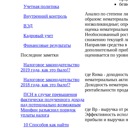
безв
Учетная политика
Анализ по степени л
Внутренний контроль
образом: нематериал
низколиквидные; опр
ВЭД
оценка нематериальны
Необоснованный рост
Кадровый учет
снижению текущей ли
Направляя средства 
Финансовые результаты
дополнительной приб
Последние заметки
оценивается по уровн
Налоговое законодательство
2019 года, как это было!?
где Rнма - доходност
Налоговое законодательство
нематериальных актив
2018 года, как это было!?
Доходность нематери
рентабельности прод
ПСН в случае превышения
фактически полученного дохода
над потенциально возможным
где Вр
-
выручка от р
Минфин разъяснил порядок
Эффективность исполь
уплаты налога
прибыли и выручки н
10 Способов как найти