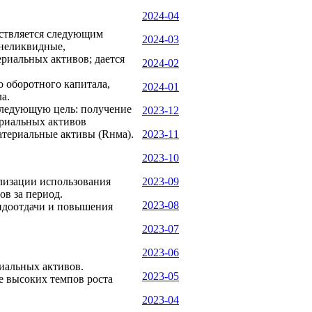
2024-04
ествляется следующим
2024-03
днеликвидные,
риальных активов; дается
2024-02
 оборотного капитала,
2024-01
а.
следующую цель: получение
2023-12
ериальных активов
атериальные активы (Rнма).
2023-11
2023-10
ализации использования
2023-09
ов за период.
2023-08
ондоотдачи и повышения
2023-07
2023-06
иальных активов.
2023-05
е высоких темпов роста
2023-04