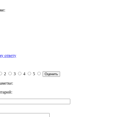
ме:
му ответу
2
3
4
5
аметке:
тарий: