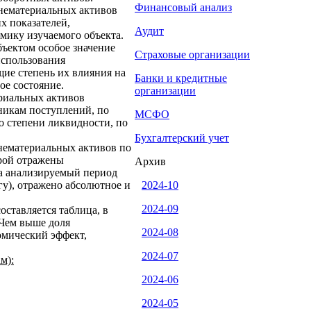
Финансовый анализ
 нематериальных активов
х показателей,
Аудит
ику изучае­мого объекта.
ъектом особое значение
Страховые организации
использования
ие степень их влияния на
Банки и кредитные
ое состояние.
организации
риальных активов
никам поступлений, по
МСФО
о степени ликвидности, по
Бухгалтерский учет
нематериальных активов по
рой от­ражены
Архив
а анализируемый период
гу), отражено абсолютное и
2024-10
2024-09
оставляется таблица, в
 Чем выше доля
2024-08
омический эффект,
2024-07
м):
2024-06
2024-05