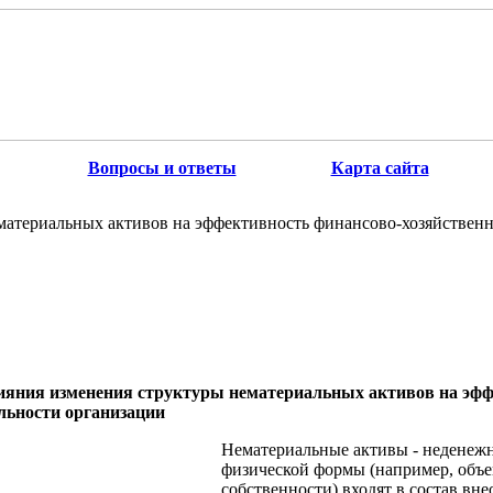
Вопросы и ответы
Карта сайта
материальных активов на эффективность финансово-хозяйственн
лияния изменения структуры нематериальных активов на эф
льности организации
Нематериальные активы - неденеж
физической формы (например, объ
собственности) входят в состав вн