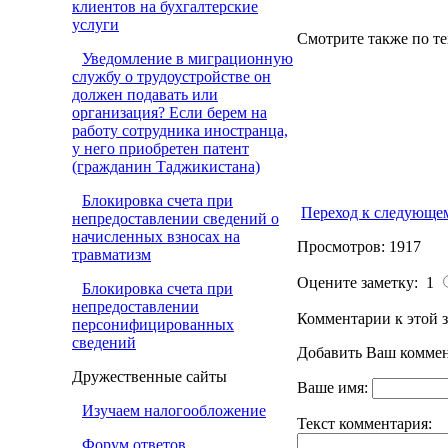
клиентов на бухгалтерские
услуги
Смотрите также по те
Уведомление в миграционную
службу о трудоустройстве он
должен подавать или
организация? Если берем на
работу сотрудника иностранца,
у него приобретен патент
(гражданин Таджикистана)
Блокировка счета при
Переход к следующе
непредоставлении сведений о
начисленных взносах на
Просмотров: 1917
травматизм
Оцените заметку: 1
Блокировка счета при
непредоставлении
Комментарии к этой з
персонифицированных
сведений
Добавить Ваш коммен
Дружественные сайты
Ваше имя:
Изучаем налогообложение
Текст комментария:
Форум ответов