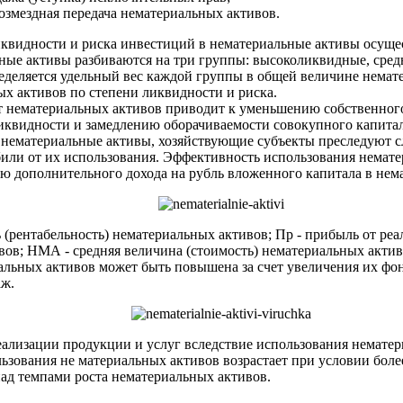
озмездная передача нематериальных активов.
иквидности и риска инвестиций в нематериальные активы осущ
ьные активы разбиваются на три группы: высоколиквидные, сре
еделяется удельный вес каждой группы в общей величине немате
х активов по степени ликвидности и риска.
 нематериальных активов приводит к уменьшению собственного
квидности и замедлению оборачиваемости совокупного капитал
в нематериальные активы, хозяйствующие субъекты преследуют 
или от их использования. Эффективность использования немат
ю дополнительного дохода на рубль вложенного капитала в нем
ь (рентабельность) нематериальных активов; Пр - прибыль от ре
ов; НМА - средняя величина (стоимость) нематериальных актив
альных активов может быть повышена за счет увеличения их ф
аж.
еализации продукции и услуг вследствие использования нематер
зования не материальных ак­тивов возрастает при условии боле
ад темпами роста нематериальных активов.