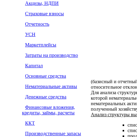
Акцизы, НДПИ
Страховые взносы
Отчетность
УСН
Маркетплейсы
Затраты на производство
Капитал
Основные средства
(базисный и отчетный
Нематериальные активы
относительное отклон
Для анализа структур
Денежные средства
которой нематериальн
нематериальных актив
Финансовые вложения,
полученный хозяйств
кредиты, займы, расчеты
Анализ структуры вы
ККТ
спис
спис
Производственные запасы
прод