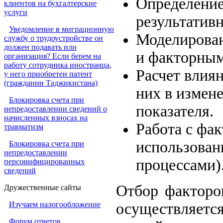
Определение
клиентов на бухгалтерские
услуги
результатив
Уведомление в миграционную
Моделирован
службу о трудоустройстве он
должен подавать или
и факторным
организация? Если берем на
работу сотрудника иностранца,
Расчет влия
у него приобретен патент
(гражданин Таджикистана)
них в измен
Блокировка счета при
показателя.
непредоставлении сведений о
начисленных взносах на
Работа с фа
травматизм
использован
Блокировка счета при
непредоставлении
процессами)
персонифицированных
сведений
Отбор факторов
Дружественные сайты
Изучаем налогообложение
осуществляется
Форум ответов