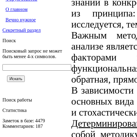
знаний в конкр
О главном
из принципа
Вечно нужное
исследуется, те
Секретный раздел
Важным мето
Поиск
анализе являет
Поисковый запрос не может
факторами и
быть менее 4-х символов.
функциональна
обратная, прям
В зависимости 
основных вида 
Поиск работы
и стохастическ
Статистика
Заметок в базе: 4479
Детерминиров
Комментариев: 187
собой методик