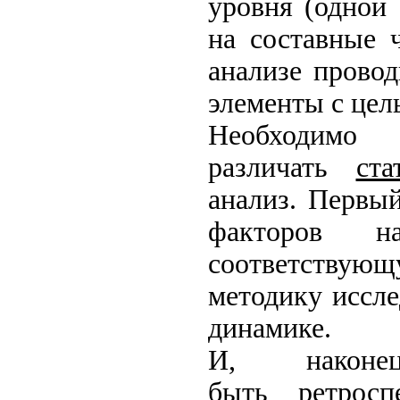
уровня (одной 
на составные 
анализе провод
элементы с цел
Необ
различать
ст
анализ. Первы
факторов н
соответствующ
методику иссле
динамике.
И, наконе
быть
ретросп