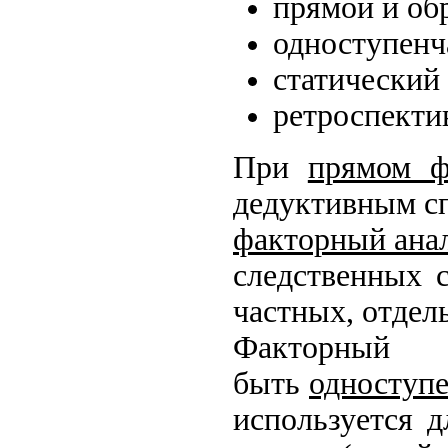
прямой и об
одноступенч
статический
ретроспекти
При
прямом ф
дедуктивным сп
факторный ана
следственных 
частных, отде
Факто
быть
одноступ
используется д