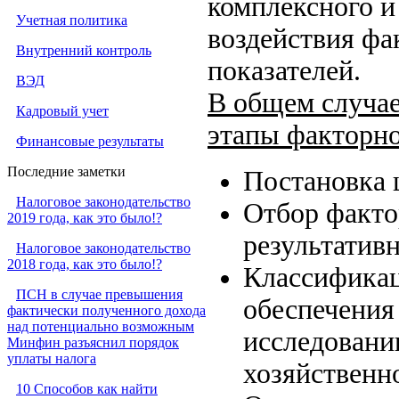
комплексного и
Учетная политика
воздействия фа
Внутренний контроль
показателей.
ВЭД
В общем случа
Кадровый учет
этапы факторно
Финансовые результаты
Последние заметки
Постановка 
Налоговое законодательство
Отбор факто
2019 года, как это было!?
результативн
Налоговое законодательство
2018 года, как это было!?
Классификац
ПСН в случае превышения
обеспечения
фактически полученного дохода
над потенциально возможным
исследовани
Минфин разъяснил порядок
уплаты налога
хозяйственн
10 Способов как найти