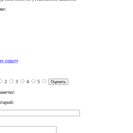
ме:
му ответу
2
3
4
5
аметке:
тарий: