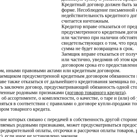
Кредитный договор должен быть з
форме. Несоблюдение письменной 
недействительность кредитного дог
считается ничтожным.
Кредитор вправе отказаться от пре
предусмотренного кредитным дого
или частично при наличии обстояте
свидетельствующих о том, что пре
сумма не будет возвращена в срок.
Заемщик вправе отказаться от пол
или частично, уведомив об этом кр
договором срока его предоставлени
ом, иными правовыми актами или кредитным договором.
заемщиком предусмотренной кредитным договором обязанности 
аве также отказаться от дальнейшего кредитования заемщика по 
ь заключен договор, предусматривающий обязанность одной ст
еленные родовыми признаками
(договор товарного кредита
).
 об ассортименте, о комплектности, о качестве, о таре и (или) о
ться в соответствии с правилами о договоре купли-продажи то
ром товарного кредита.
ие которых связано с передачей в собственность другой сторо
еляемых родовыми признаками, может предусматриваться предост
 предварительной оплаты, отсрочки и рассрочки оплаты товаров, 
т
), если иное не установлено законом.