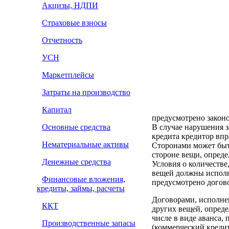
Акцизы, НДПИ
Страховые взносы
Отчетность
УСН
Маркетплейсы
Затраты на производство
Капитал
предусмотрено закон
Основные средства
В случае нарушения 
кредита кредитор впр
Нематериальные активы
Сторонами может быт
стороне вещи, опред
Денежные средства
Условия о количестве,
вещей должны исполня
Финансовые вложения,
предусмотрено догово
кредиты, займы, расчеты
Договорами, исполнен
ККТ
других вещей, опред
числе в виде аванса,
Производственные запасы
(коммерческий креди