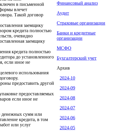
Финансовый анализ
аключен в письменной
формы влечет
Аудит
овора. Такой договор
Страховые организации
доставления заемщику
вором кредита полностью
Банки и кредитные
льств, очевидно
организации
доставленная заемщику
МСФО
учения кредита полностью
едитора до установленного
Бухгалтерский учет
я, если иное не
Архив
целевого использования
договору.
2024-10
ороны предоставить другой
2024-09
б упаковке предоставляемых
2024-08
варов если иное не
2024-07
не денежных сумм или
2024-06
авление кредита, в том
работ или услуг
2024-05