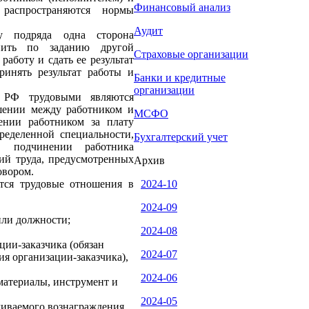
Финансовый анализ
 распространяются нормы
Аудит
 подряда одна сторона
лнить по заданию другой
Страховые организации
работу и сдать ее результат
принять результат работы и
Банки и кредитные
организации
 РФ трудовыми являются
шении между работником и
МСФО
ении работником за плату
ределенной специальности,
Бухгалтерский учет
, подчинении работника
ий труда, предусмотренных
Архив
овором.
тся трудовые отношения в
2024-10
2024-09
или должности;
2024-08
ции-заказчика (обязан
2024-07
ия организации-заказчика),
2024-06
 материалы, инструмент и
2024-05
чиваемого вознаграждения,