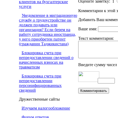
Оцените заметку: 1
клиентов на бухгалтерские
услуги
Комментарии к этой з
Уведомление в миграционную
Добавить Ваш коммен
службу о трудоустройстве он
должен подавать или
Ваше имя:
организация? Если берем на
работу сотрудника иностранца,
Текст комментария:
у него приобретен патент
(гражданин Таджикистана)
Блокировка счета при
непредоставлении сведений о
начисленных взносах на
Введите сумму чисел
травматизм
Блокировка счета при
непредоставлении
персонифицированных
сведений
Дружественные сайты
Изучаем налогообложение
Форум ответов