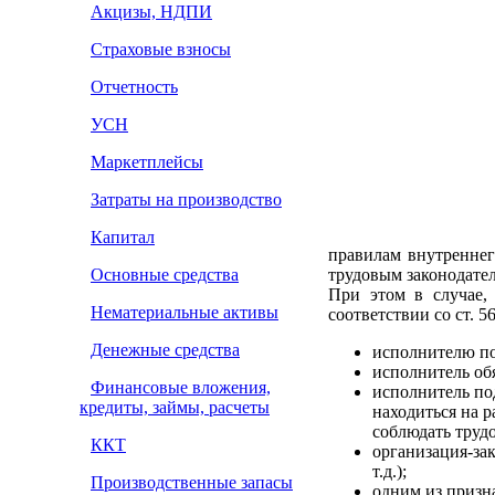
Акцизы, НДПИ
Страховые взносы
Отчетность
УСН
Маркетплейсы
Затраты на производство
Капитал
правилам внутреннег
Основные средства
трудовым законодате
При этом в случае,
Нематериальные активы
соответствии со ст. 5
Денежные средства
исполнителю по
исполнитель об
Финансовые вложения,
исполнитель по
кредиты, займы, расчеты
находиться на р
соблюдать труд
ККТ
организация-зак
т.д.);
Производственные запасы
одним из призн