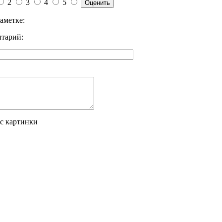
2
3
4
5
аметке:
тарий:
 с картинки