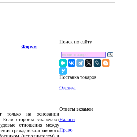
Поиск по сайту
Форум
Поставка товаров
Одежда
Ответы экзамен
ют только на основании
а. Если стороны заключают
Налоги
трудовые отношения между
Право
чения гражданско-правового
ботником (исполнителем) и