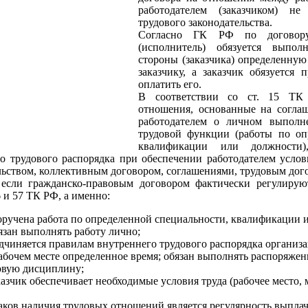
работодателем (заказчиком) не
трудового законодательства.
Согласно ГК РФ по договору
(исполнитель) обязуется выпо
стороны (заказчика) определенную 
заказчику, а заказчик обязуется 
оплатить его.
В соответствии со ст. 15 ТК
отношения, основанные на согла
работодателем о личном выполн
трудовой функции (работы по оп
квалификации или должности)
о трудового распорядка при обеспечении работодателем услов
льством, коллективным договором, соглашениями, трудовым дог
 если гражданско-правовым договором фактически регулирую
6 и 57 ТК РФ, а именно:
ручена работа по определенной специальности, квалификации 
язан выполнять работу лично;
дчиняется правилам внутреннего трудового распорядка организа
абочем месте определенное время; обязан выполнять распоряжен
овую дисциплину;
азчик обеспечивает необходимые условия труда (рабочее место,
аков наличия трудовых отношений является регулярность выпла