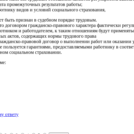
лата промежуточных результатов работы;
ботнику видов и условий социального страхования,
ет быть признан в судебном порядке трудовым.
что договором гражданско-правового характера фактически регу
отником и работодателем, к таким отношениям будут применять
ных актов, содержащих нормы трудового права
ажданско-правовой договор о выполнении работ или оказании у
е пользуется гарантиями, предоставляемыми работнику в соотве
льном социальном страховании.
ме:
му ответу