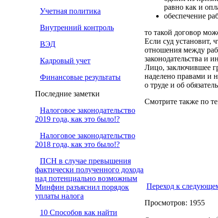
равно как и оп
Учетная политика
обеспечение ра
Внутренний контроль
то такой договор мож
Если суд установит, 
ВЭД
отношения между раб
законодательства и и
Кадровый учет
Лицо, заключившее гр
наделено правами и н
Финансовые результаты
о труде и об обязате
Последние заметки
Смотрите также по те
Налоговое законодательство
2019 года, как это было!?
Налоговое законодательство
2018 года, как это было!?
ПСН в случае превышения
фактически полученного дохода
над потенциально возможным
Переход к следующе
Минфин разъяснил порядок
уплаты налога
Просмотров: 1955
10 Способов как найти