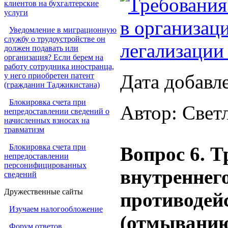
Требования
клиентов на бухгалтерские
услуги
в организац
Уведомление в миграционную
службу о трудоустройстве он
легализации
должен подавать или
организация? Если берем на
работу сотрудника иностранца,
Дата добавл
у него приобретен патент
(гражданин Таджикистана)
Блокировка счета при
Автор: Свет
непредоставлении сведений о
начисленных взносах на
травматизм
Блокировка счета при
Вопрос 6. Т
непредоставлении
персонифицированных
внутреннего
сведений
Дружественные сайты
противодей
Изучаем налогообложение
(отмыванию
Форум ответов