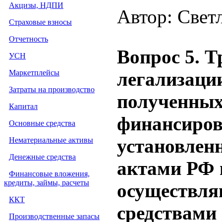
Акцизы, НДПИ
Автор: Свет
Страховые взносы
Отчетность
Вопрос 5. 
УСН
Маркетплейсы
легализаци
Затраты на производство
полученных
Капитал
финансиров
Основные средства
установлен
Нематериальные активы
Денежные средства
актами РФ 
Финансовые вложения,
кредиты, займы, расчеты
осуществля
ККТ
средствами
Производственные запасы