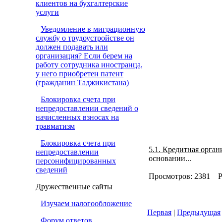
клиентов на бухгалтерские
услуги
Уведомление в миграционную
службу о трудоустройстве он
должен подавать или
организация? Если берем на
работу сотрудника иностранца,
у него приобретен патент
(гражданин Таджикистана)
Блокировка счета при
непредоставлении сведений о
начисленных взносах на
травматизм
Блокировка счета при
5.1. Кредитная орган
непредоставлении
основании...
персонифицированных
сведений
Просмотров: 2381 Р
Дружественные сайты
Изучаем налогообложение
Первая
|
Предыдущая
Форум ответов