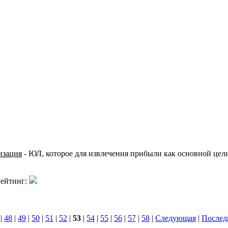
изация
- ЮЛ, которое для извлечения прибыли как основной цели
ейтинг:
|
48
|
49
|
50
|
51
|
52
|
53
|
54
|
55
|
56
|
57
|
58
|
Следующая
|
Послед