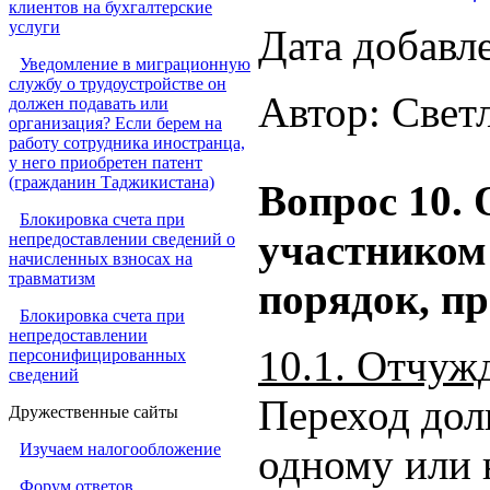
клиентов на бухгалтерские
услуги
Дата добавл
Уведомление в миграционную
службу о трудоустройстве он
Автор: Свет
должен подавать или
организация? Если берем на
работу сотрудника иностранца,
у него приобретен патент
(гражданин Таджикистана)
Вопрос 10. 
Блокировка счета при
участником
непредоставлении сведений о
начисленных взносах на
травматизм
порядок, п
Блокировка счета при
непредоставлении
10.1. Отчужд
персонифицированных
сведений
Переход дол
Дружественные сайты
Изучаем налогообложение
одному или 
Форум ответов