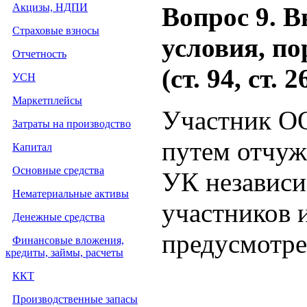
Акцизы, НДПИ
Вопрос 9. 
Страховые взносы
условия, по
Отчетность
(ст. 94, ст. 
УСН
Маркетплейсы
Участник ОО
Затраты на производство
путем отчуж
Капитал
Основные средства
УК независи
Нематериальные активы
участников и
Денежные средства
предусмотре
Финансовые вложения,
кредиты, займы, расчеты
ККТ
Производственные запасы