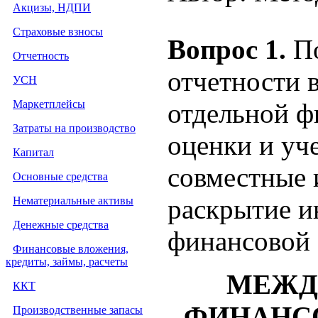
Акцизы, НДПИ
Страховые взносы
Вопрос 1.
П
Отчетность
отчетности 
УСН
Маркетплейсы
отдельной ф
Затраты на производство
оценки и уч
Капитал
совместные 
Основные средства
раскрытие и
Нематериальные активы
Денежные средства
финансовой 
Финансовые вложения,
кредиты, займы, расчеты
МЕЖД
ККТ
ФИНАНСО
Производственные запасы