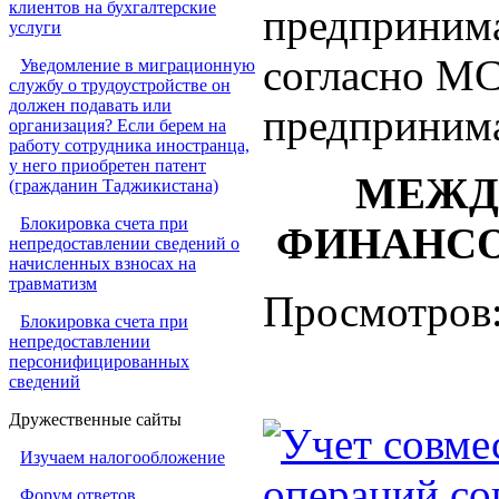
клиентов на бухгалтерские
предпринима
услуги
согласно М
Уведомление в миграционную
службу о трудоустройстве он
должен подавать или
предпринима
организация? Если берем на
работу сотрудника иностранца,
у него приобретен патент
МЕЖД
(гражданин Таджикистана)
Блокировка счета при
ФИНАНСОВ
непредоставлении сведений о
начисленных взносах на
травматизм
Просмотров
Блокировка счета при
непредоставлении
персонифицированных
сведений
Дружественные сайты
Учет совме
Изучаем налогообложение
операций с
Форум ответов