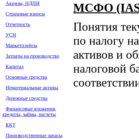
Акцизы, НДПИ
МСФО (IAS)
Страховые взносы
Понятия тек
Отчетность
УСН
по налогу н
Маркетплейсы
активов и об
Затраты на производство
налоговой ба
Капитал
Основные средства
соответств
Нематериальные активы
Денежные средства
Финансовые вложения,
кредиты, займы, расчеты
ККТ
Производственные запасы