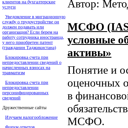
Автор: Мето
клиентов на бухгалтерские
услуги
Уведомление в миграционную
службу о трудоустройстве он
МСФО (IAS)
должен подавать или
организация? Если берем на
условные о
работу сотрудника иностранца,
у него приобретен патент
(гражданин Таджикистана)
активы»
Блокировка счета при
непредоставлении сведений о
Понятие и о
начисленных взносах на
травматизм
оценочных о
Блокировка счета при
непредоставлении
в финансово
персонифицированных
сведений
обязательст
Дружественные сайты
Изучаем налогообложение
МСФО.
Форум ответов