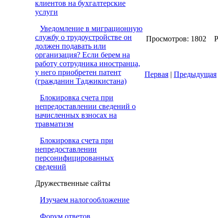
клиентов на бухгалтерские
услуги
Уведомление в миграционную
службу о трудоустройстве он
Просмотров: 1802 Р
должен подавать или
организация? Если берем на
работу сотрудника иностранца,
у него приобретен патент
Первая
|
Предыдущая
(гражданин Таджикистана)
Блокировка счета при
непредоставлении сведений о
начисленных взносах на
травматизм
Блокировка счета при
непредоставлении
персонифицированных
сведений
Дружественные сайты
Изучаем налогообложение
Форум ответов