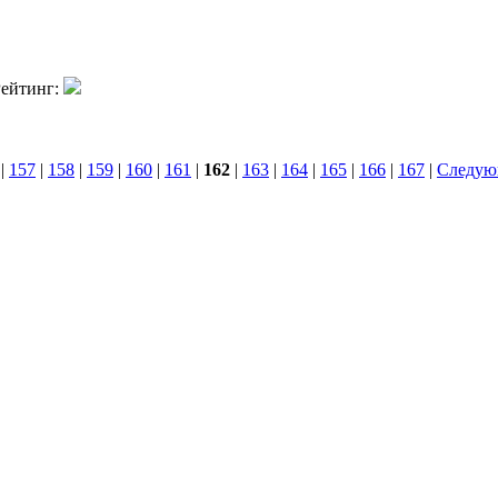
ейтинг:
|
157
|
158
|
159
|
160
|
161
|
162
|
163
|
164
|
165
|
166
|
167
|
Следую