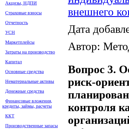
Акцизы, НДПИ
внешнего ко
Страховые взносы
Отчетность
Дата добавл
УСН
Маркетплейсы
Автор: Мето
Затраты на производство
Капитал
Вопрос 3. О
Основные средства
риск-ориен
Нематериальные активы
Денежные средства
планирован
Финансовые вложения,
контроля к
кредиты, займы, расчеты
ККТ
организаци
Производственные запасы