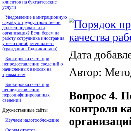
клиентов на бухгалтерские
услуги
Уведомление в миграционную
Порядок пр
службу о трудоустройстве он
должен подавать или
организация? Если берем на
качества ра
работу сотрудника иностранца,
у него приобретен патент
(гражданин Таджикистана)
Дата добавл
Блокировка счета при
непредоставлении сведений о
Автор: Мето
начисленных взносах на
травматизм
Блокировка счета при
непредоставлении
Вопрос 4. 
персонифицированных
сведений
контроля к
Дружественные сайты
организаци
Изучаем налогообложение
Форум ответов