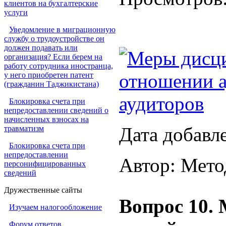
клиентов на бухгалтерские
услуги
Уведомление в миграционную
службу о трудоустройстве он
должен подавать или
Меры дисци
организация? Если берем на
работу сотрудника иностранца,
отношении а
у него приобретен патент
(гражданин Таджикистана)
аудиторов
Блокировка счета при
непредоставлении сведений о
начисленных взносах на
Дата добавл
травматизм
Блокировка счета при
непредоставлении
Автор: Мето
персонифицированных
сведений
Дружественные сайты
Вопрос 10.
Изучаем налогообложение
Форум ответов