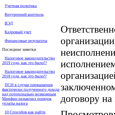
Учетная политика
Внутренний контроль
ВЭД
Ответственн
Кадровый учет
организации
Финансовые результаты
неисполнен
Последние заметки
Налоговое законодательство
исполнением
2019 года, как это было!?
Налоговое законодательство
организацией
2018 года, как это было!?
заключенном
ПСН в случае превышения
фактически полученного дохода
над потенциально возможным
договору на 
Минфин разъяснил порядок
уплаты налога
Просмотров
10 Способов как найти